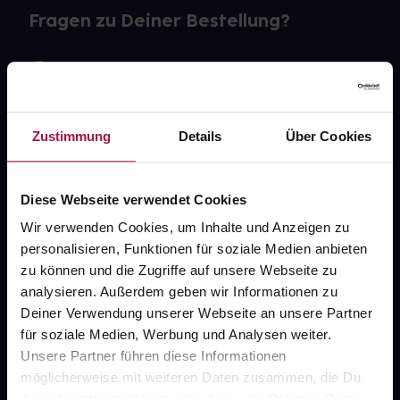
Fragen zu Deiner Bestellung?
Kontakt
FAQ
Zustimmung
Details
Über Cookies
Widerrufsformular
Diese Webseite verwendet Cookies
Wir verwenden Cookies, um Inhalte und Anzeigen zu
gesund.de
personalisieren, Funktionen für soziale Medien anbieten
zu können und die Zugriffe auf unsere Webseite zu
Über uns
analysieren. Außerdem geben wir Informationen zu
Deiner Verwendung unserer Webseite an unsere Partner
Karriere
für soziale Medien, Werbung und Analysen weiter.
Newsletter
Unsere Partner führen diese Informationen
möglicherweise mit weiteren Daten zusammen, die Du
Barrierefreiheitserklärung
ihnen bereitgestellt hast oder die sie im Rahmen Deiner