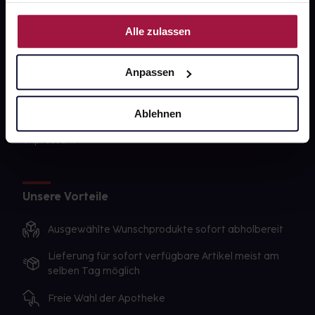
PAYBACK
Nutzung der Dienste gesammelt haben.
Alle zulassen
gesund-versorger.de
Sanitätshäuser
Anpassen
Datenschutz
Ablehnen
AGB
Impressum
Unsere Vorteile
Ausgewählte Wunschprodukte sofort abholbereit
Lieferung für sofort verfügbare Artikel meist am
selben Tag möglich
Freie Wahl der Apotheke