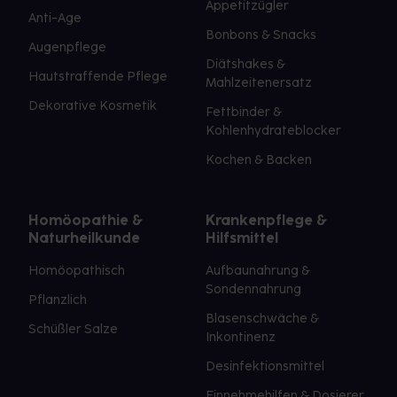
Appetitzügler
Anti-Age
Bonbons & Snacks
Augenpflege
Diätshakes &
Hautstraffende Pflege
Mahlzeitenersatz
Dekorative Kosmetik
Fettbinder &
Kohlenhydrateblocker
Kochen & Backen
Homöopathie &
Krankenpflege &
Naturheilkunde
Hilfsmittel
Homöopathisch
Aufbaunahrung &
Sondennahrung
Pflanzlich
Blasenschwäche &
Schüßler Salze
Inkontinenz
Desinfektionsmittel
Einnehmehilfen & Dosierer