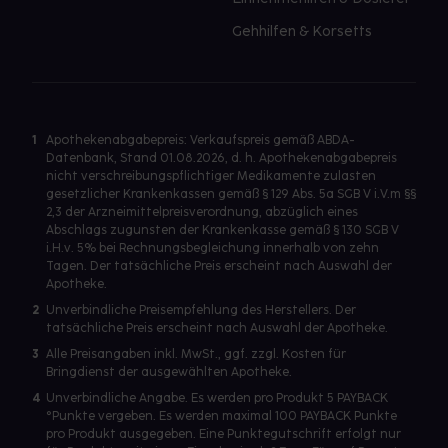
Gehhilfen & Korsetts
1
Apothekenabgabepreis: Verkaufspreis gemäß ABDA-
Datenbank, Stand 01.08.2026, d. h. Apothekenabgabepreis
nicht verschreibungspflichtiger Medikamente zulasten
gesetzlicher Krankenkassen gemäß § 129 Abs. 5a SGB V i.V.m §§
2,3 der Arzneimittelpreisverordnung, abzüglich eines
Abschlags zugunsten der Krankenkasse gemäß § 130 SGB V
i.H.v. 5% bei Rechnungsbegleichung innerhalb von zehn
Tagen. Der tatsächliche Preis erscheint nach Auswahl der
Apotheke.
2
Unverbindliche Preisempfehlung des Herstellers. Der
tatsächliche Preis erscheint nach Auswahl der Apotheke.
3
Alle Preisangaben inkl. MwSt., ggf. zzgl. Kosten für
Bringdienst der ausgewählten Apotheke.
4
Unverbindliche Angabe. Es werden pro Produkt 5 PAYBACK
°Punkte vergeben. Es werden maximal 100 PAYBACK Punkte
pro Produkt ausgegeben. Eine Punktegutschrift erfolgt nur