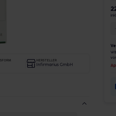
2
ink
Ve
Wä
vor
GSFORM
HERSTELLER
Infirmarius GmbH
Ap