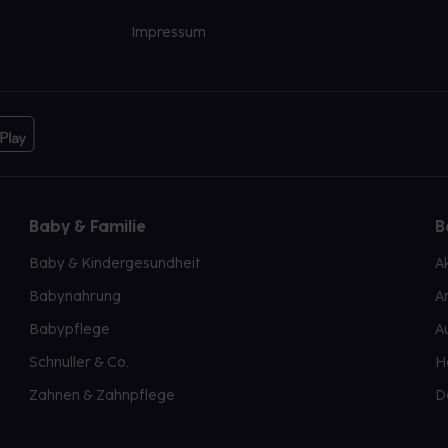
Impressum
Baby & Familie
B
Baby & Kindergesundheit
A
Babynahrung
A
Babypflege
A
Schnuller & Co.
H
Zahnen & Zahnpflege
D