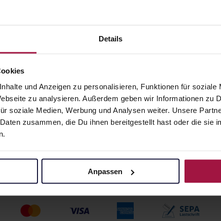
ANUPHAR
ELHATOP Ampullen
llen
100 St. • 0,79 € / St.
• 1,95 € / St.
Details
angaben und Details
Pflichtangaben und Details
20
€
79,06
€
1, 3
1, 3
Cookies
nhalte und Anzeigen zu personalisieren, Funktionen für soziale
 Webseite zu analysieren. Außerdem geben wir Informationen zu
ür soziale Medien, Werbung und Analysen weiter. Unsere Partne
 Daten zusammen, die Du ihnen bereitgestellt hast oder die si
n.
Anpassen