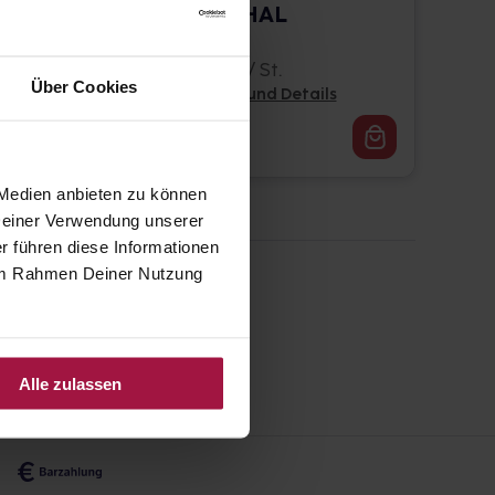
ELHAGNAPHAL
Ampullen
100 St. • 0,76 € / St.
Über Cookies
Pflichtangaben und Details
75,51
€
1, 3
 Medien anbieten zu können
 Deiner Verwendung unserer
r führen diese Informationen
e im Rahmen Deiner Nutzung
Alle zulassen