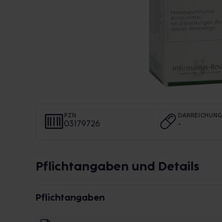
PZN
DARREICHUN
03179726
-
Pflichtangaben und Details
Pflichtangaben