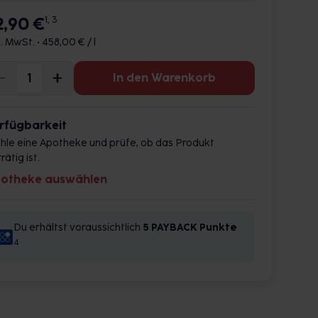
2,90 €
1, 3
l. MwSt. •
458,00 € / l
In den Warenkorb
rfügbarkeit
hle eine Apotheke und prüfe, ob das Produkt
rätig ist.
otheke auswählen
Du erhältst voraussichtlich
5 PAYBACK
Punkte
4