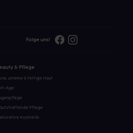
Folge uns!
eauty & Pflege
kne, unreine & fettige Haut
nti-Age
ugenpflege
autstraffende Pflege
ekorative Kosmetik