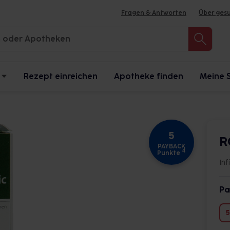
Fragen & Antworten
Über ges
Rezept einreichen
Apotheke finden
Meine 
5
R
PAYBACK
4
Punkte
In
Pa
5