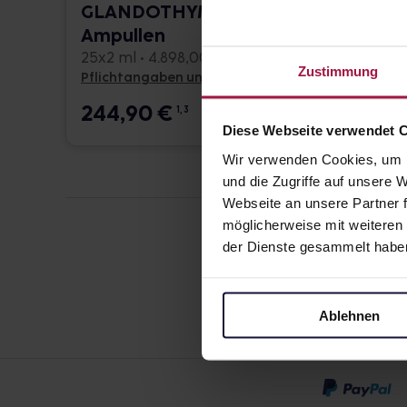
GLANDOTHYM
ELH
Ampullen
Ampu
25x2 ml • 4.898,00 € / l
100 St. 
Zustimmung
Pflichtangaben und Details
Pflicht
244,90
€
195,
1, 3
Diese Webseite verwendet 
Wir verwenden Cookies, um I
und die Zugriffe auf unsere
Webseite an unsere Partner f
möglicherweise mit weiteren
der Dienste gesammelt habe
Ablehnen