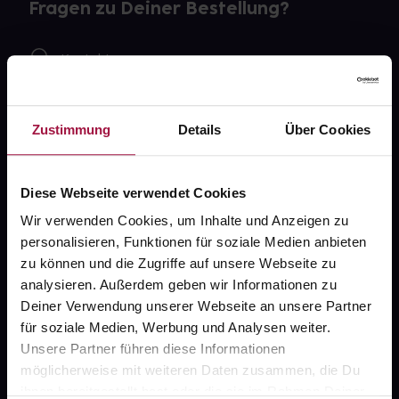
Fragen zu Deiner Bestellung?
Kontakt
FAQ
Zustimmung
Details
Über Cookies
Widerrufsformular
Diese Webseite verwendet Cookies
Wir verwenden Cookies, um Inhalte und Anzeigen zu
gesund.de
personalisieren, Funktionen für soziale Medien anbieten
zu können und die Zugriffe auf unsere Webseite zu
Über uns
analysieren. Außerdem geben wir Informationen zu
Karriere
Deiner Verwendung unserer Webseite an unsere Partner
für soziale Medien, Werbung und Analysen weiter.
Newsletter
Unsere Partner führen diese Informationen
Barrierefreiheitserklärung
möglicherweise mit weiteren Daten zusammen, die Du
ihnen bereitgestellt hast oder die sie im Rahmen Deiner