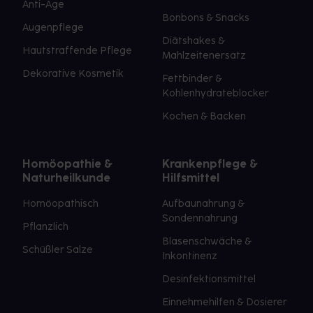
Anti-Age
Bonbons & Snacks
Augenpflege
Diätshakes &
Hautstraffende Pflege
Mahlzeitenersatz
Dekorative Kosmetik
Fettbinder &
Kohlenhydrateblocker
Kochen & Backen
Homöopathie &
Krankenpflege &
Naturheilkunde
Hilfsmittel
Homöopathisch
Aufbaunahrung &
Sondennahrung
Pflanzlich
Blasenschwäche &
Schüßler Salze
Inkontinenz
Desinfektionsmittel
Einnehmehilfen & Dosierer