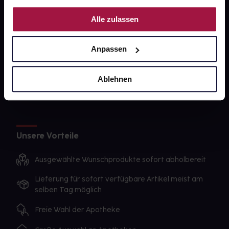
PAYBACK
Nutzung der Dienste gesammelt haben.
Alle zulassen
gesund-versorger.de
Sanitätshäuser
Anpassen
Datenschutz
AGB
Ablehnen
Impressum
Unsere Vorteile
Ausgewählte Wunschprodukte sofort abholbereit
Lieferung für sofort verfügbare Artikel meist am
selben Tag möglich
Freie Wahl der Apotheke