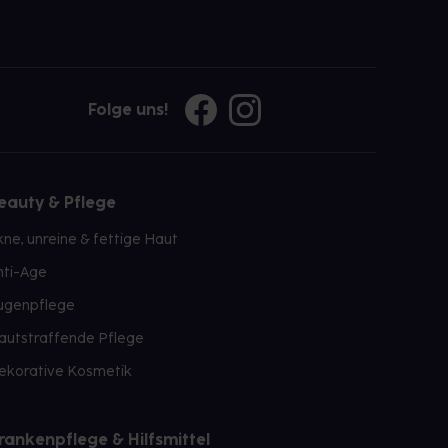
Folge uns!
eauty & Pflege
kne, unreine & fettige Haut
nti-Age
ugenpflege
autstraffende Pflege
ekorative Kosmetik
rankenpflege & Hilfsmittel