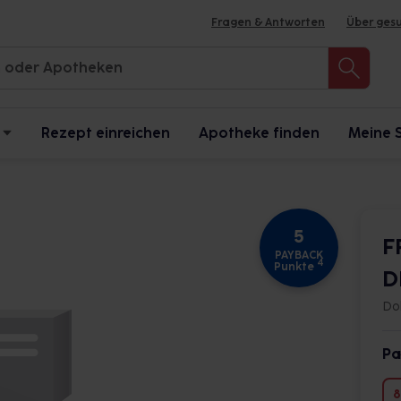
Fragen & Antworten
Über ges
Rezept einreichen
Apotheke finden
Meine 
5
F
PAYBACK
4
Punkte
D
Do
Pa
8