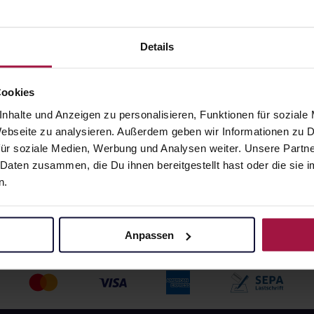
flasche
Trinkflasche
 ml • 33,89 € / l
8x4x200 ml • 33,89 € / l
angaben und Details
Pflichtangaben und Details
Details
89
€
216,89
€
2, 3
2, 3
Cookies
nhalte und Anzeigen zu personalisieren, Funktionen für soziale
 Webseite zu analysieren. Außerdem geben wir Informationen zu
ür soziale Medien, Werbung und Analysen weiter. Unsere Partne
 Daten zusammen, die Du ihnen bereitgestellt hast oder die si
n.
Anpassen