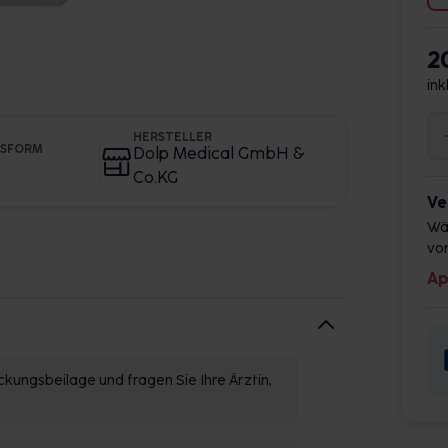
2
ink
HERSTELLER
GSFORM
Dolp Medical GmbH &
Co.KG
Ve
Wä
vor
Ap
kungsbeilage und fragen Sie Ihre Ärztin,