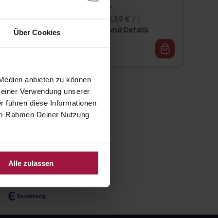
Trinkflasche
8x4x200 ml • 33,89 € / l
Pflichtangaben und Details
Über Cookies
216,89
€
2, 3
 Medien anbieten zu können
 Deiner Verwendung unserer
r führen diese Informationen
e im Rahmen Deiner Nutzung
Alle zulassen