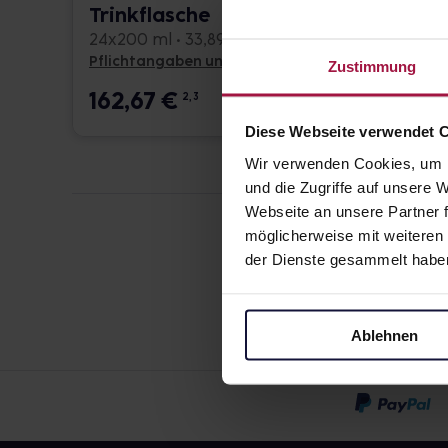
Trinkflasche
Trink
24x200 ml • 33,89 € / l
8x4x200
Pflichtangaben und Details
Pflicht
Zustimmung
162,67
€
216,
2, 3
Diese Webseite verwendet 
Wir verwenden Cookies, um I
und die Zugriffe auf unsere
Webseite an unsere Partner f
möglicherweise mit weiteren
der Dienste gesammelt habe
Ablehnen