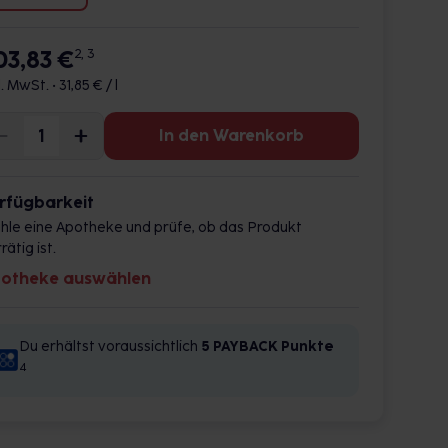
03,83 €
2, 3
l. MwSt. •
31,85 € / l
In den Warenkorb
rfügbarkeit
hle eine Apotheke und prüfe, ob das Produkt
rätig ist.
otheke auswählen
Du erhältst voraussichtlich
5 PAYBACK
Punkte
4