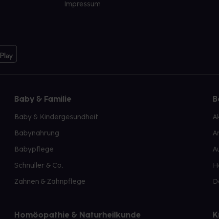
Impressum
Baby & Familie
B
Baby & Kindergesundheit
A
Babynahrung
A
Babypflege
A
Schnuller & Co.
H
Zahnen & Zahnpflege
D
Homöopathie & Naturheilkunde
K