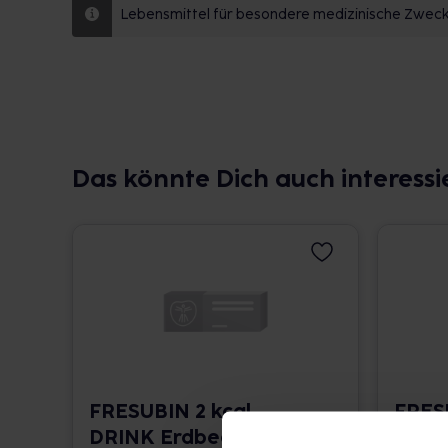
Lebensmittel für besondere medizinische Zwecke
Das könnte Dich auch interessi
FRESUBIN 2 kcal
FRESU
DRINK Erdbeere
DRINK