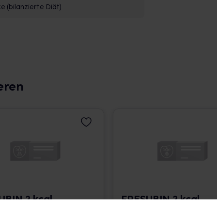
 (bilanzierte Diät)
eren
BIN 2 kcal
FRESUBIN 2 kcal
 Vanille
DRINK Neutral