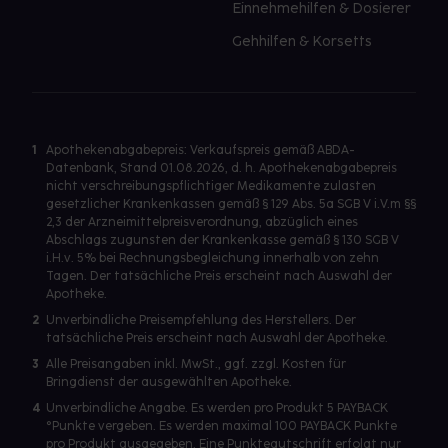
Einnehmehilfen & Dosierer
Gehhilfen & Korsetts
1
Apothekenabgabepreis: Verkaufspreis gemäß ABDA-
Datenbank, Stand 01.08.2026, d. h. Apothekenabgabepreis
nicht verschreibungspflichtiger Medikamente zulasten
gesetzlicher Krankenkassen gemäß § 129 Abs. 5a SGB V i.V.m §§
2,3 der Arzneimittelpreisverordnung, abzüglich eines
Abschlags zugunsten der Krankenkasse gemäß § 130 SGB V
i.H.v. 5% bei Rechnungsbegleichung innerhalb von zehn
Tagen. Der tatsächliche Preis erscheint nach Auswahl der
Apotheke.
2
Unverbindliche Preisempfehlung des Herstellers. Der
tatsächliche Preis erscheint nach Auswahl der Apotheke.
3
Alle Preisangaben inkl. MwSt., ggf. zzgl. Kosten für
Bringdienst der ausgewählten Apotheke.
4
Unverbindliche Angabe. Es werden pro Produkt 5 PAYBACK
°Punkte vergeben. Es werden maximal 100 PAYBACK Punkte
pro Produkt ausgegeben. Eine Punktegutschrift erfolgt nur