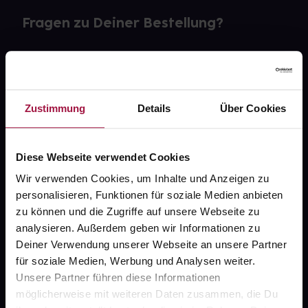
Fragen zu Deiner Bestellung?
Kontakt
FAQ
Zustimmung
Details
Über Cookies
Widerrufsformular
Diese Webseite verwendet Cookies
Wir verwenden Cookies, um Inhalte und Anzeigen zu
gesund.de
personalisieren, Funktionen für soziale Medien anbieten
zu können und die Zugriffe auf unsere Webseite zu
Über uns
analysieren. Außerdem geben wir Informationen zu
Deiner Verwendung unserer Webseite an unsere Partner
Karriere
für soziale Medien, Werbung und Analysen weiter.
Newsletter
Unsere Partner führen diese Informationen
möglicherweise mit weiteren Daten zusammen, die Du
Barrierefreiheitserklärung