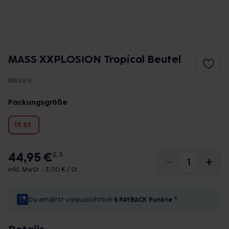
MASS XXPLOSION Tropical Beutel
BMS B.V.
Packungsgröße
15 St.
44,95 €
2, 3
inkl. MwSt. •
3,00 € / St.
4
Du erhältst voraussichtlich
5 PAYBACK
Punkte