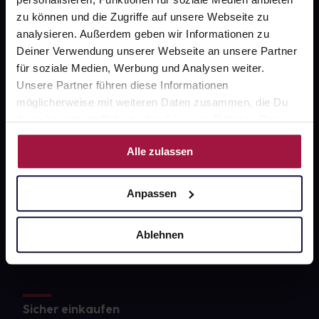
Datenschutz
zu können und die Zugriffe auf unsere Webseite zu
analysieren. Außerdem geben wir Informationen zu
AGB
Deiner Verwendung unserer Webseite an unsere Partner
Impressum
für soziale Medien, Werbung und Analysen weiter.
Unsere Partner führen diese Informationen
möglicherweise mit weiteren Daten zusammen, die Du
ihnen bereitgestellt hast oder die sie im Rahmen Deiner
Unsere Vorteile
Nutzung der Dienste gesammelt haben.
Alle zulassen
Ausgewählte Wunschprodukte sofort abholbereit
Lieferung für sofort verfügbare Artikel meist am
Anpassen
selben Tag möglich
Freie Wahl der Apotheke
Ablehnen
Große Auswahl an Apotheken
Sicher einkaufen