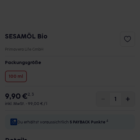
SESAMÖL Bio
Primavera Life GmbH
Packungsgröße
100 ml
9,90 €
2, 3
inkl. MwSt. •
99,00 € / l
4
Du erhältst voraussichtlich
5 PAYBACK
Punkte