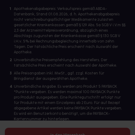
1
Apothekenabgabepreis: Verkaufspreis gemäß ABDA-
Datenbank, Stand 01.08.2026, d. h. Apothekenabgabepreis
nicht verschreibungspflichtiger Medikamente zulasten
gesetzlicher Krankenkassen gemäß § 129 Abs. 5a SGB V i.V.m §§
2,3 der Arzneimittelpreisverordnung, abzüglich eines
Abschlags zugunsten der Krankenkasse gemäß § 130 SGB V
i.H.v. 5% bei Rechnungsbegleichung innerhalb von zehn
Tagen. Der tatsächliche Preis erscheint nach Auswahl der
Apotheke.
2
Unverbindliche Preisempfehlung des Herstellers. Der
tatsächliche Preis erscheint nach Auswahl der Apotheke.
3
Alle Preisangaben inkl. MwSt., ggf. zzgl. Kosten für
Bringdienst der ausgewählten Apotheke.
4
Unverbindliche Angabe. Es werden pro Produkt 5 PAYBACK
°Punkte vergeben. Es werden maximal 100 PAYBACK Punkte
pro Produkt ausgegeben. Eine Punktegutschrift erfolgt nur
für Produkte mit einem Einzelpreis ab 2 Euro. Für auf Rezept
abgegebene Artikel werden keine PAYBACK Punkte vergeben.
Es wird ein Benutzerkonto benötigt, um die PAYBACK-
Kartennummer zu hinterlegen.