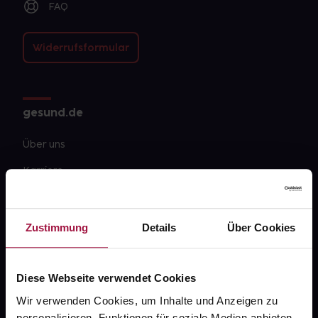
FAQ
Widerrufsformular
gesund.de
Über uns
Karriere
Newsletter
Barrierefreiheitserklärung
Zustimmung
Details
Über Cookies
PAYBACK
gesund-versorger.de
Diese Webseite verwendet Cookies
Wir verwenden Cookies, um Inhalte und Anzeigen zu
Sanitätshäuser
personalisieren, Funktionen für soziale Medien anbieten