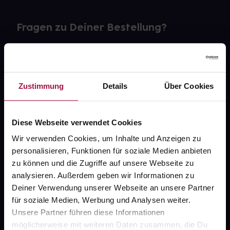
Fragen zu Deiner Bestellung?
Kontakt
FAQ
Zustimmung
Details
Über Cookies
Widerrufsformular
Diese Webseite verwendet Cookies
Wir verwenden Cookies, um Inhalte und Anzeigen zu
personalisieren, Funktionen für soziale Medien anbieten
gesund.de
zu können und die Zugriffe auf unsere Webseite zu
analysieren. Außerdem geben wir Informationen zu
Über uns
Deiner Verwendung unserer Webseite an unsere Partner
Karriere
für soziale Medien, Werbung und Analysen weiter.
Unsere Partner führen diese Informationen
Newsletter
möglicherweise mit weiteren Daten zusammen, die Du