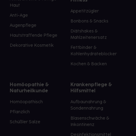
Haut
Appetitzügler
Anti-Age
Bonbons & Snacks
Augenpflege
Diätshakes &
Hautstraffende Pflege
Mahlzeitenersatz
Dekorative Kosmetik
Fettbinder &
Kohlenhydrateblocker
Kochen & Backen
Homöopathie &
Krankenpflege &
Naturheilkunde
Hilfsmittel
Homöopathisch
Aufbaunahrung &
Sondennahrung
Pflanzlich
Blasenschwäche &
Schüßler Salze
Inkontinenz
Desinfektionsmittel