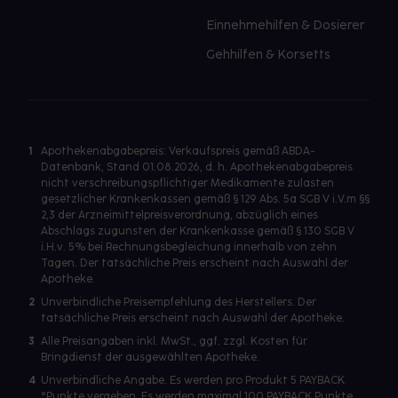
Einnehmehilfen & Dosierer
Gehhilfen & Korsetts
1
Apothekenabgabepreis: Verkaufspreis gemäß ABDA-
Datenbank, Stand 01.08.2026, d. h. Apothekenabgabepreis
nicht verschreibungspflichtiger Medikamente zulasten
gesetzlicher Krankenkassen gemäß § 129 Abs. 5a SGB V i.V.m §§
2,3 der Arzneimittelpreisverordnung, abzüglich eines
Abschlags zugunsten der Krankenkasse gemäß § 130 SGB V
i.H.v. 5% bei Rechnungsbegleichung innerhalb von zehn
Tagen. Der tatsächliche Preis erscheint nach Auswahl der
Apotheke.
2
Unverbindliche Preisempfehlung des Herstellers. Der
tatsächliche Preis erscheint nach Auswahl der Apotheke.
3
Alle Preisangaben inkl. MwSt., ggf. zzgl. Kosten für
Bringdienst der ausgewählten Apotheke.
4
Unverbindliche Angabe. Es werden pro Produkt 5 PAYBACK
°Punkte vergeben. Es werden maximal 100 PAYBACK Punkte