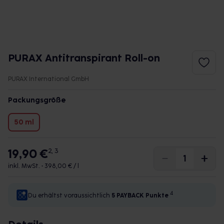
PURAX Antitranspirant Roll-on
PURAX International GmbH
Packungsgröße
50 ml
19,90 €
2, 3
inkl. MwSt. •
398,00 € / l
4
Du erhältst voraussichtlich
5 PAYBACK
Punkte