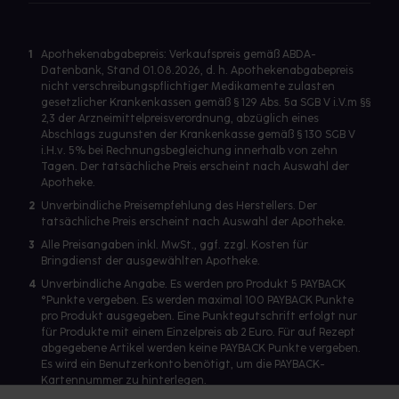
1
Apothekenabgabepreis: Verkaufspreis gemäß ABDA-
Datenbank, Stand 01.08.2026, d. h. Apothekenabgabepreis
nicht verschreibungspflichtiger Medikamente zulasten
gesetzlicher Krankenkassen gemäß § 129 Abs. 5a SGB V i.V.m §§
2,3 der Arzneimittelpreisverordnung, abzüglich eines
Abschlags zugunsten der Krankenkasse gemäß § 130 SGB V
i.H.v. 5% bei Rechnungsbegleichung innerhalb von zehn
Tagen. Der tatsächliche Preis erscheint nach Auswahl der
Apotheke.
2
Unverbindliche Preisempfehlung des Herstellers. Der
tatsächliche Preis erscheint nach Auswahl der Apotheke.
3
Alle Preisangaben inkl. MwSt., ggf. zzgl. Kosten für
Bringdienst der ausgewählten Apotheke.
4
Unverbindliche Angabe. Es werden pro Produkt 5 PAYBACK
°Punkte vergeben. Es werden maximal 100 PAYBACK Punkte
pro Produkt ausgegeben. Eine Punktegutschrift erfolgt nur
für Produkte mit einem Einzelpreis ab 2 Euro. Für auf Rezept
abgegebene Artikel werden keine PAYBACK Punkte vergeben.
Es wird ein Benutzerkonto benötigt, um die PAYBACK-
Kartennummer zu hinterlegen.