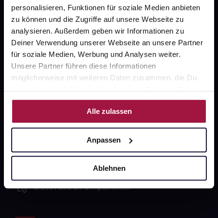
Sanitätshäuser
personalisieren, Funktionen für soziale Medien anbieten
zu können und die Zugriffe auf unsere Webseite zu
Datenschutz
analysieren. Außerdem geben wir Informationen zu
AGB
Deiner Verwendung unserer Webseite an unsere Partner
für soziale Medien, Werbung und Analysen weiter.
Impressum
Unsere Partner führen diese Informationen
möglicherweise mit weiteren Daten zusammen, die Du
ihnen bereitgestellt hast oder die sie im Rahmen Deiner
Unsere Vorteile
Nutzung der Dienste gesammelt haben.
Alle zulassen
Ausgewählte Wunschprodukte sofort abholbereit
Lieferung für sofort verfügbare Artikel meist am
Anpassen
selben Tag möglich
Freie Wahl der Apotheke
Ablehnen
Große Auswahl an Apotheken