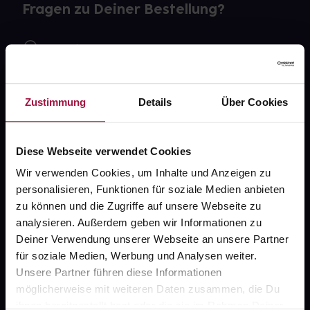
Fragen zu Deiner Bestellung?
Kontakt
FAQ
Zustimmung
Details
Über Cookies
Widerrufsformular
Diese Webseite verwendet Cookies
Wir verwenden Cookies, um Inhalte und Anzeigen zu
gesund.de
personalisieren, Funktionen für soziale Medien anbieten
zu können und die Zugriffe auf unsere Webseite zu
Über uns
analysieren. Außerdem geben wir Informationen zu
Karriere
Deiner Verwendung unserer Webseite an unsere Partner
für soziale Medien, Werbung und Analysen weiter.
Newsletter
Unsere Partner führen diese Informationen
Barrierefreiheitserklärung
möglicherweise mit weiteren Daten zusammen, die Du
ihnen bereitgestellt hast oder die sie im Rahmen Deiner