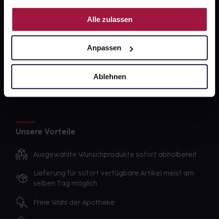
PAYBACK
Nutzung der Dienste gesammelt haben.
Alle zulassen
gesund-versorger.de
Sanitätshäuser
Anpassen
Datenschutz
AGB
Ablehnen
Impressum
Unsere Vorteile
Ausgewählte Wunschprodukte sofort abholbereit
Lieferung für sofort verfügbare Artikel meist am
selben Tag möglich
Freie Wahl der Apotheke