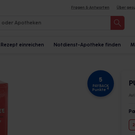
Fragen & Antworten
Über ges
Rezept einreichen
Notdienst-Apotheke finden
M
5
P
PAYBACK
4
Punkte
Av
Pa
2