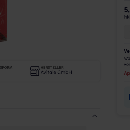
5
ink
Ve
Wä
vor
GSFORM
HERSTELLER
Avitale GmbH
Ap