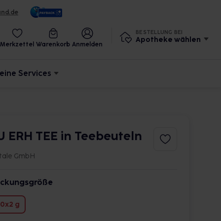
und.de
BESTELLUNG BEI
Apotheke wählen
Merkzettel
Warenkorb
Anmelden
eine Services
U ERH TEE in Teebeuteln
itale GmbH
ckungsgröße
0x2 g