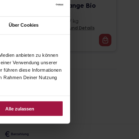
Bergtee Orange Bio
Hirtentee
50 g • 110,00 € / kg
Über Cookies
Pflichtangaben und Details
5,50
€
2, 3
 Medien anbieten zu können
 Deiner Verwendung unserer
r führen diese Informationen
e im Rahmen Deiner Nutzung
Alle zulassen