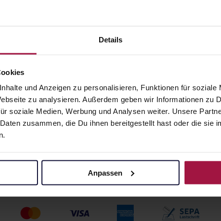
Filterbeutel
 51,00 € / kg
20 St. • 0,24 € / St.
Details
angaben und Details
Pflichtangaben und Details
0
€
4,75
€
2, 3
2, 3
Cookies
nhalte und Anzeigen zu personalisieren, Funktionen für soziale
 Webseite zu analysieren. Außerdem geben wir Informationen zu
ür soziale Medien, Werbung und Analysen weiter. Unsere Partne
 Daten zusammen, die Du ihnen bereitgestellt hast oder die si
n.
Anpassen