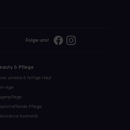
Folge uns!
eauty & Pflege
kne, unreine & fettige Haut
nti-Age
ugenpflege
autstraffende Pflege
ekorative Kosmetik