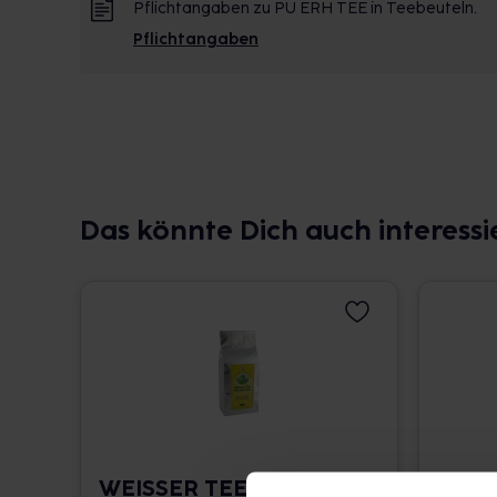
Pflichtangaben zu PU ERH TEE in Teebeuteln.
Pflichtangaben
Das könnte Dich auch interessi
WEISSER TEE Pai Mu
PU E