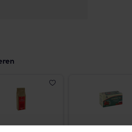
eren
RH TEE lose
CRANBERRY TEE