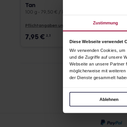
Tan
200 g •
100 g • 79,50 € / kg
Zustimmung
Pflichtangaben und Details
Pflicht
7,95
€
10,2
2, 3
Diese Webseite verwendet 
Wir verwenden Cookies, um I
und die Zugriffe auf unsere
Webseite an unsere Partner f
möglicherweise mit weiteren
der Dienste gesammelt habe
Ablehnen