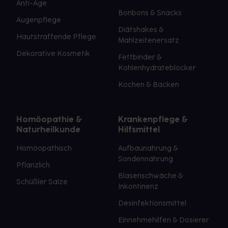
Anti-Age
Bonbons & Snacks
Augenpflege
Diätshakes &
Hautstraffende Pflege
Mahlzeitenersatz
Dekorative Kosmetik
Fettbinder &
Kohlenhydrateblocker
Kochen & Backen
Homöopathie &
Krankenpflege &
Naturheilkunde
Hilfsmittel
Homöopathisch
Aufbaunahrung &
Sondennahrung
Pflanzlich
Blasenschwäche &
Schüßler Salze
Inkontinenz
Desinfektionsmittel
Einnehmehilfen & Dosierer