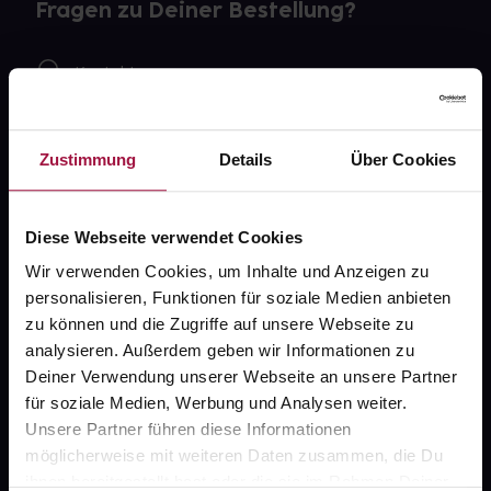
Fragen zu Deiner Bestellung?
Kontakt
FAQ
Zustimmung
Details
Über Cookies
Widerrufsformular
Diese Webseite verwendet Cookies
Wir verwenden Cookies, um Inhalte und Anzeigen zu
gesund.de
personalisieren, Funktionen für soziale Medien anbieten
zu können und die Zugriffe auf unsere Webseite zu
Über uns
analysieren. Außerdem geben wir Informationen zu
Karriere
Deiner Verwendung unserer Webseite an unsere Partner
für soziale Medien, Werbung und Analysen weiter.
Newsletter
Unsere Partner führen diese Informationen
Barrierefreiheitserklärung
möglicherweise mit weiteren Daten zusammen, die Du
ihnen bereitgestellt hast oder die sie im Rahmen Deiner