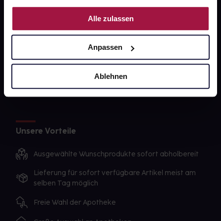
PAYBACK
Nutzung der Dienste gesammelt haben.
Alle zulassen
gesund-versorger.de
Sanitätshäuser
Anpassen
Datenschutz
AGB
Ablehnen
Impressum
Unsere Vorteile
Ausgewählte Wunschprodukte sofort abholbereit
Lieferung für sofort verfügbare Artikel meist am
selben Tag möglich
Freie Wahl der Apotheke