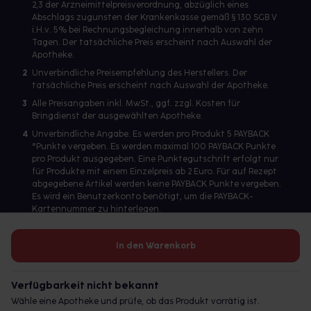
2,3 der Arzneimittelpreisverordnung, abzüglich eines
Abschlags zugunsten der Krankenkasse gemäß § 130 SGB V
i.H.v. 5% bei Rechnungsbegleichung innerhalb von zehn
Tagen. Der tatsächliche Preis erscheint nach Auswahl der
Apotheke.
2
Unverbindliche Preisempfehlung des Herstellers. Der
tatsächliche Preis erscheint nach Auswahl der Apotheke.
3
Alle Preisangaben inkl. MwSt., ggf. zzgl. Kosten für
Bringdienst der ausgewählten Apotheke.
4
Unverbindliche Angabe. Es werden pro Produkt 5 PAYBACK
°Punkte vergeben. Es werden maximal 100 PAYBACK Punkte
pro Produkt ausgegeben. Eine Punktegutschrift erfolgt nur
für Produkte mit einem Einzelpreis ab 2 Euro. Für auf Rezept
abgegebene Artikel werden keine PAYBACK Punkte vergeben.
Es wird ein Benutzerkonto benötigt, um die PAYBACK-
Kartennummer zu hinterlegen.
In den Warenkorb
Betreiber des Portals und verantwortlich: gesund.de GmbH &
Co. KG, HRA 113699, Amtsgericht München
Verfügbarkeit nicht bekannt
© 2026 gesund.de GmbH & Co. KG
Wähle eine Apotheke und prüfe, ob das Produkt vorrätig ist.