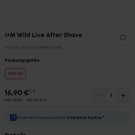
I+M Wild Live After Shave
i+m Naturkosmetik Berlin GmbH
Packungsgröße
100 ml
16,90 €
2, 3
inkl. MwSt. •
169,00 € / l
4
Du erhältst voraussichtlich
5 PAYBACK
Punkte