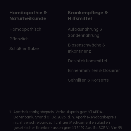
Homöopathie &
Krankenpflege &
Naturheilkunde
Hilfsmittel
Homöopathisch
Aufbaunahrung &
Sondennahrung
Pflanzlich
Blasenschwäche &
Schüßler Salze
Inkontinenz
Desinfektionsmittel
Einnehmehilfen & Dosierer
Gehhilfen & Korsetts
1
Apothekenabgabepreis: Verkaufspreis gemäß ABDA-
Datenbank, Stand 01.08.2026, d. h. Apothekenabgabepreis
nicht verschreibungspflichtiger Medikamente zulasten
gesetzlicher Krankenkassen gemäß § 129 Abs. 5a SGB V i.V.m §§