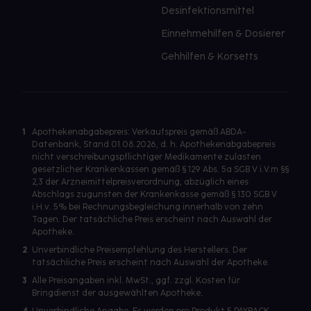
Desinfektionsmittel
Einnehmehilfen & Dosierer
Gehhilfen & Korsetts
1
Apothekenabgabepreis: Verkaufspreis gemäß ABDA-
Datenbank, Stand 01.08.2026, d. h. Apothekenabgabepreis
nicht verschreibungspflichtiger Medikamente zulasten
gesetzlicher Krankenkassen gemäß § 129 Abs. 5a SGB V i.V.m §§
2,3 der Arzneimittelpreisverordnung, abzüglich eines
Abschlags zugunsten der Krankenkasse gemäß § 130 SGB V
i.H.v. 5% bei Rechnungsbegleichung innerhalb von zehn
Tagen. Der tatsächliche Preis erscheint nach Auswahl der
Apotheke.
2
Unverbindliche Preisempfehlung des Herstellers. Der
tatsächliche Preis erscheint nach Auswahl der Apotheke.
3
Alle Preisangaben inkl. MwSt., ggf. zzgl. Kosten für
Bringdienst der ausgewählten Apotheke.