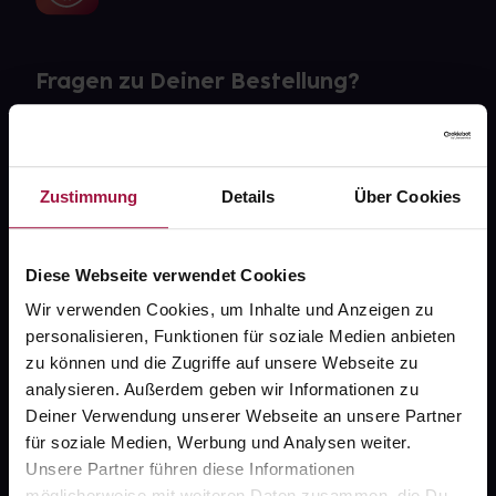
Fragen zu Deiner Bestellung?
Kontakt
FAQ
Zustimmung
Details
Über Cookies
Widerrufsformular
Diese Webseite verwendet Cookies
Wir verwenden Cookies, um Inhalte und Anzeigen zu
personalisieren, Funktionen für soziale Medien anbieten
gesund.de
zu können und die Zugriffe auf unsere Webseite zu
analysieren. Außerdem geben wir Informationen zu
Über uns
Deiner Verwendung unserer Webseite an unsere Partner
für soziale Medien, Werbung und Analysen weiter.
Karriere
Unsere Partner führen diese Informationen
Newsletter
möglicherweise mit weiteren Daten zusammen, die Du