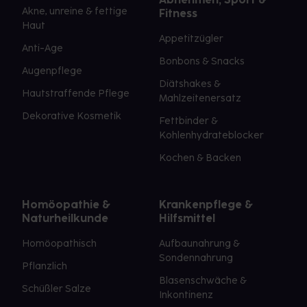
Akne, unreine & fettige
Fitness
Haut
Appetitzügler
Anti-Age
Bonbons & Snacks
Augenpflege
Diätshakes &
Hautstraffende Pflege
Mahlzeitenersatz
Dekorative Kosmetik
Fettbinder &
Kohlenhydrateblocker
Kochen & Backen
Homöopathie &
Krankenpflege &
Naturheilkunde
Hilfsmittel
Homöopathisch
Aufbaunahrung &
Sondennahrung
Pflanzlich
Blasenschwäche &
Schüßler Salze
Inkontinenz