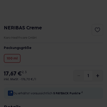
NERIBAS Creme
Karo Healthcare GmbH
Packungsgröße
100 ml
17,67 €
2, 3
inkl. MwSt. •
176,70 € / l
4
Du erhältst voraussichtlich
5 PAYBACK
Punkte