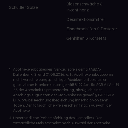
Blasenschwäche &
Schüßler Salze
Inkontinenz
Desinfektionsmittel
Einnehmehilfen & Dosierer
Gehhilfen & Korsetts
1
Apothekenabgabepreis: Verkaufspreis gemäß ABDA-
Datenbank, Stand 01.08.2026, d. h. Apothekenabgabepreis
nicht verschreibungspflichtiger Medikamente zulasten
gesetzlicher Krankenkassen gemäß § 129 Abs. 5a SGB V i.V.m §§
2,3 der Arzneimittelpreisverordnung, abzüglich eines
Abschlags zugunsten der Krankenkasse gemäß § 130 SGB V
i.H.v. 5% bei Rechnungsbegleichung innerhalb von zehn
Tagen. Der tatsächliche Preis erscheint nach Auswahl der
Apotheke.
2
Unverbindliche Preisempfehlung des Herstellers. Der
tatsächliche Preis erscheint nach Auswahl der Apotheke.