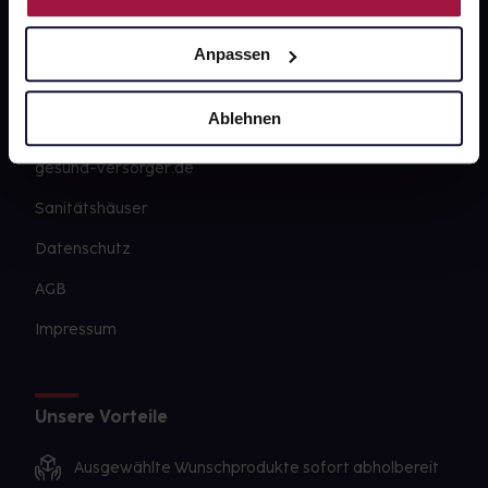
Karriere
Newsletter
Anpassen
Barrierefreiheitserklärung
Ablehnen
PAYBACK
gesund-versorger.de
Sanitätshäuser
Datenschutz
AGB
Impressum
Unsere Vorteile
Ausgewählte Wunschprodukte sofort abholbereit