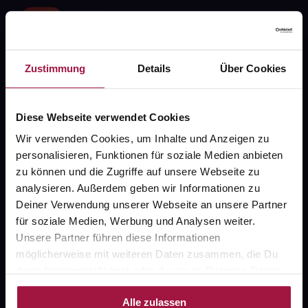
Zustimmung
Details
Über Cookies
Fragen zu Deiner Bestellung?
Diese Webseite verwendet Cookies
Kontakt
Wir verwenden Cookies, um Inhalte und Anzeigen zu
FAQ
personalisieren, Funktionen für soziale Medien anbieten
zu können und die Zugriffe auf unsere Webseite zu
analysieren. Außerdem geben wir Informationen zu
Widerrufsformular
Deiner Verwendung unserer Webseite an unsere Partner
für soziale Medien, Werbung und Analysen weiter.
Unsere Partner führen diese Informationen
möglicherweise mit weiteren Daten zusammen, die Du
gesund.de
ihnen bereitgestellt hast oder die sie im Rahmen Deiner
Nutzung der Dienste gesammelt haben.
Über uns
Alle zulassen