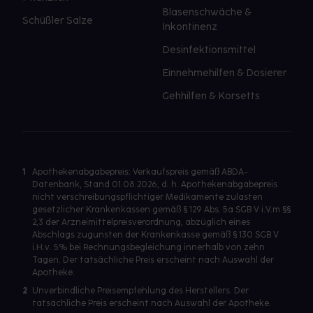
Blasenschwäche &
Schüßler Salze
Inkontinenz
Desinfektionsmittel
Einnehmehilfen & Dosierer
Gehhilfen & Korsetts
1
Apothekenabgabepreis: Verkaufspreis gemäß ABDA-
Datenbank, Stand 01.08.2026, d. h. Apothekenabgabepreis
nicht verschreibungspflichtiger Medikamente zulasten
gesetzlicher Krankenkassen gemäß § 129 Abs. 5a SGB V i.V.m §§
2,3 der Arzneimittelpreisverordnung, abzüglich eines
Abschlags zugunsten der Krankenkasse gemäß § 130 SGB V
i.H.v. 5% bei Rechnungsbegleichung innerhalb von zehn
Tagen. Der tatsächliche Preis erscheint nach Auswahl der
Apotheke.
2
Unverbindliche Preisempfehlung des Herstellers. Der
tatsächliche Preis erscheint nach Auswahl der Apotheke.