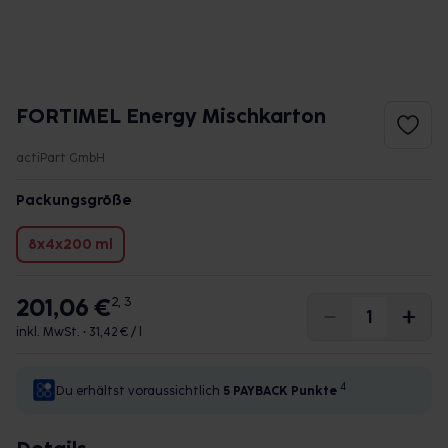
FORTIMEL Energy Mischkarton
actiPart GmbH
Packungsgröße
8x4x200 ml
201,06 €
2, 3
inkl. MwSt. •
31,42 € / l
4
Du erhältst voraussichtlich
5 PAYBACK
Punkte