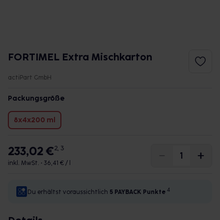
FORTIMEL Extra Mischkarton
actiPart GmbH
Packungsgröße
8x4x200 ml
233,02 €
2, 3
inkl. MwSt. •
36,41 € / l
4
Du erhältst voraussichtlich
5 PAYBACK
Punkte