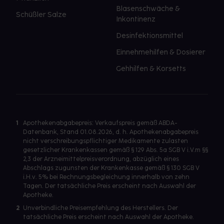
Blasenschwäche &
Schüßler Salze
Inkontinenz
Desinfektionsmittel
Einnehmehilfen & Dosierer
Gehhilfen & Korsetts
1
Apothekenabgabepreis: Verkaufspreis gemäß ABDA-
Datenbank, Stand 01.08.2026, d. h. Apothekenabgabepreis
nicht verschreibungspflichtiger Medikamente zulasten
gesetzlicher Krankenkassen gemäß § 129 Abs. 5a SGB V i.V.m §§
2,3 der Arzneimittelpreisverordnung, abzüglich eines
Abschlags zugunsten der Krankenkasse gemäß § 130 SGB V
i.H.v. 5% bei Rechnungsbegleichung innerhalb von zehn
Tagen. Der tatsächliche Preis erscheint nach Auswahl der
Apotheke.
2
Unverbindliche Preisempfehlung des Herstellers. Der
tatsächliche Preis erscheint nach Auswahl der Apotheke.