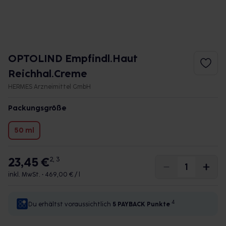
OPTOLIND Empfindl.Haut
Reichhal.Creme
HERMES Arzneimittel GmbH
Packungsgröße
50 ml
23,45 €
2, 3
inkl. MwSt. •
469,00 € / l
4
Du erhältst voraussichtlich
5 PAYBACK
Punkte