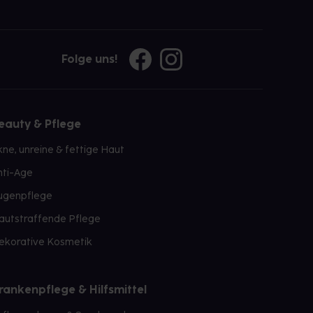
Folge uns!
eauty & Pflege
kne, unreine & fettige Haut
nti-Age
ugenpflege
autstraffende Pflege
ekorative Kosmetik
rankenpflege & Hilfsmittel