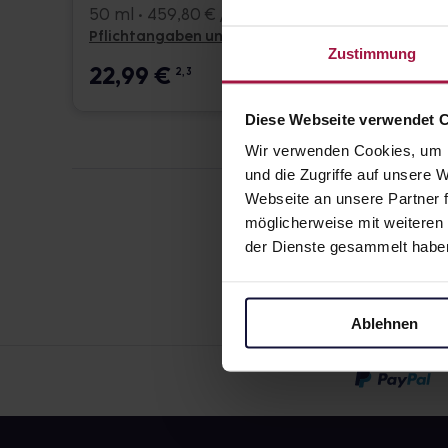
50 ml • 459,80 € / l
50 ml •
Pflichtangaben und Details
Pflicht
Zustimmung
22,99
€
23,4
2, 3
Diese Webseite verwendet 
Wir verwenden Cookies, um I
und die Zugriffe auf unsere
Webseite an unsere Partner f
möglicherweise mit weiteren
der Dienste gesammelt habe
Ablehnen