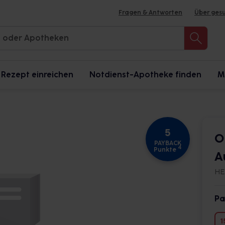
Fragen & Antworten
Über ges
Rezept einreichen
Notdienst-Apotheke finden
M
5
O
PAYBACK
4
Punkte
A
HE
Pa
1