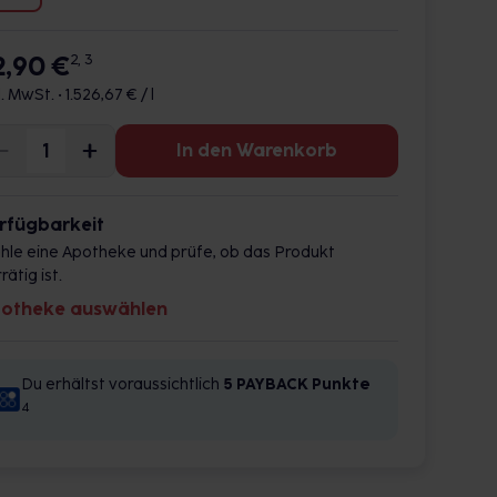
2,90 €
2, 3
l. MwSt. •
1.526,67 € / l
In den Warenkorb
rfügbarkeit
hle eine Apotheke und prüfe, ob das Produkt
rätig ist.
otheke auswählen
Du erhältst voraussichtlich
5 PAYBACK
Punkte
4