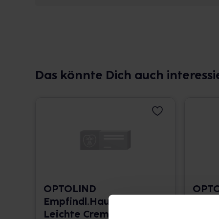
Das könnte Dich auch interessi
OPTOLIND
OPTO
Empfindl.Haut
Empf
Leichte Creme
Reic