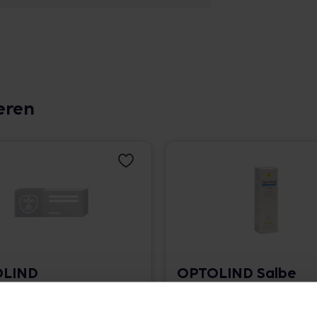
eren
LIND
OPTOLIND Salbe
indl.Haut
30 ml • 551,67 € / l
hhal.Creme