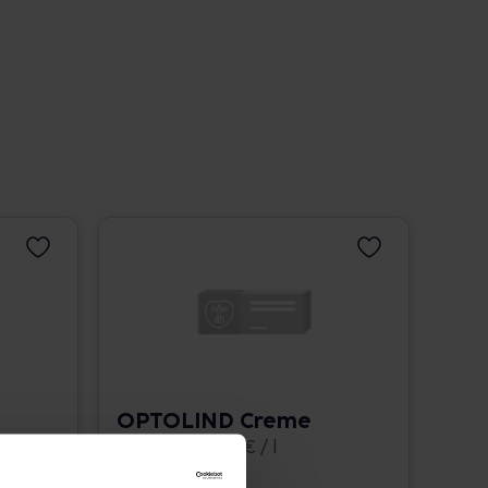
OPTOLIND Creme
50 ml • 396,00 € / l