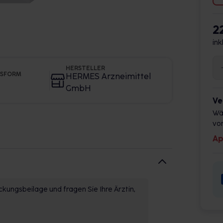
2
ink
HERSTELLER
GSFORM
HERMES Arzneimittel
GmbH
Ve
Wä
vor
Ap
kungsbeilage und fragen Sie Ihre Ärztin,