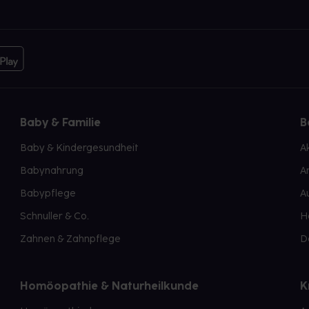
Baby & Familie
B
Baby & Kindergesundheit
A
Babynahrung
A
Babypflege
A
Schnuller & Co.
H
Zahnen & Zahnpflege
D
Homöopathie & Naturheilkunde
K