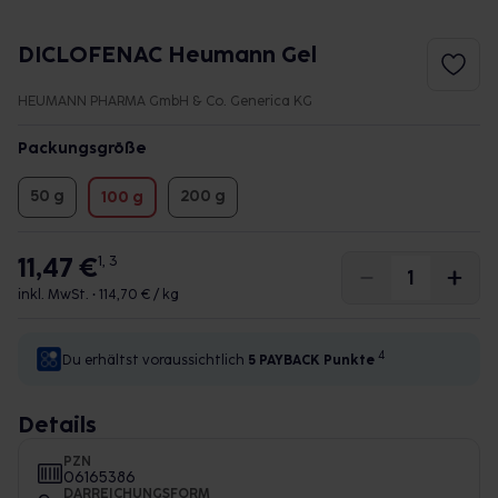
DICLOFENAC Heumann Gel
HEUMANN PHARMA GmbH & Co. Generica KG
Packungsgröße
50 g
200 g
100 g
11,47 €
1, 3
inkl. MwSt. •
114,70 € / kg
4
Du erhältst voraussichtlich
5 PAYBACK
Punkte
Details
PZN
06165386
DARREICHUNGSFORM