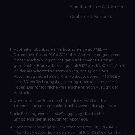
Einnehmehilfen & Dosierer
Gehhilfen & Korsetts
1
Apothekenabgabepreis: Verkaufspreis gemäß ABDA-
Datenbank, Stand 01.08.2026, d. h. Apothekenabgabepreis
nicht verschreibungspflichtiger Medikamente zulasten
gesetzlicher Krankenkassen gemäß § 129 Abs. 5a SGB V i.V.m §§
2,3 der Arzneimittelpreisverordnung, abzüglich eines
Abschlags zugunsten der Krankenkasse gemäß § 130 SGB V
i.H.v. 5% bei Rechnungsbegleichung innerhalb von zehn
Tagen. Der tatsächliche Preis erscheint nach Auswahl der
Apotheke.
2
Unverbindliche Preisempfehlung des Herstellers. Der
tatsächliche Preis erscheint nach Auswahl der Apotheke.
3
Alle Preisangaben inkl. MwSt., ggf. zzgl. Kosten für
Bringdienst der ausgewählten Apotheke.
4
Unverbindliche Angabe. Es werden pro Produkt 5 PAYBACK
°Punkte vergeben. Es werden maximal 100 PAYBACK Punkte