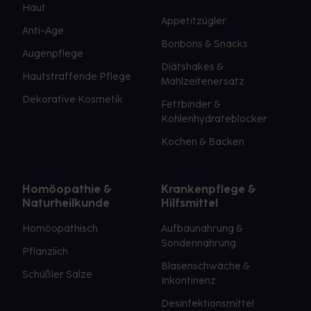
Haut
Appetitzügler
Anti-Age
Bonbons & Snacks
Augenpflege
Diätshakes &
Hautstraffende Pflege
Mahlzeitenersatz
Dekorative Kosmetik
Fettbinder &
Kohlenhydrateblocker
Kochen & Backen
Homöopathie &
Krankenpflege &
Naturheilkunde
Hilfsmittel
Homöopathisch
Aufbaunahrung &
Sondennahrung
Pflanzlich
Blasenschwäche &
Schüßler Salze
Inkontinenz
Desinfektionsmittel