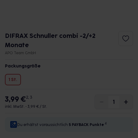
DIFRAX Schnuller combi -2/+2
Monate
APO Team GmbH
Packungsgröße
1 St.
3,99 €
2, 3
inkl. MwSt. •
3,99 € / St.
4
Du erhältst voraussichtlich
5 PAYBACK
Punkte