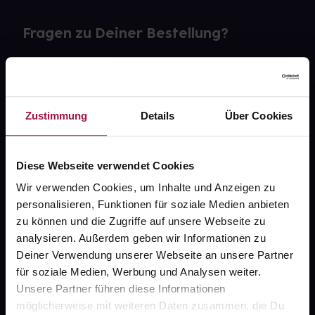
Fragen zu Deiner Bestellung?
Kontakt
FAQ
Zustimmung
Details
Über Cookies
Widerrufsformular
Diese Webseite verwendet Cookies
Wir verwenden Cookies, um Inhalte und Anzeigen zu
personalisieren, Funktionen für soziale Medien anbieten
gesund.de
zu können und die Zugriffe auf unsere Webseite zu
analysieren. Außerdem geben wir Informationen zu
Über uns
Deiner Verwendung unserer Webseite an unsere Partner
Karriere
für soziale Medien, Werbung und Analysen weiter.
Unsere Partner führen diese Informationen
Newsletter
möglicherweise mit weiteren Daten zusammen, die Du