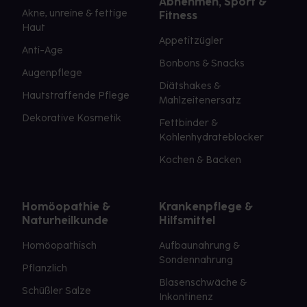
Abnehmen, Sport &
Akne, unreine & fettige
Fitness
Haut
Appetitzügler
Anti-Age
Bonbons & Snacks
Augenpflege
Diätshakes &
Hautstraffende Pflege
Mahlzeitenersatz
Dekorative Kosmetik
Fettbinder &
Kohlenhydrateblocker
Kochen & Backen
Homöopathie &
Krankenpflege &
Naturheilkunde
Hilfsmittel
Homöopathisch
Aufbaunahrung &
Sondennahrung
Pflanzlich
Blasenschwäche &
Schüßler Salze
Inkontinenz