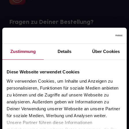
Fragen zu Deiner Bestellung?
Kontakt
FAQ
Zustimmung
Details
Über Cookies
Widerrufsformular
Diese Webseite verwendet Cookies
Wir verwenden Cookies, um Inhalte und Anzeigen zu
personalisieren, Funktionen für soziale Medien anbieten
gesund.de
zu können und die Zugriffe auf unsere Webseite zu
analysieren. Außerdem geben wir Informationen zu
Über uns
Deiner Verwendung unserer Webseite an unsere Partner
für soziale Medien, Werbung und Analysen weiter.
Karriere
Unsere Partner führen diese Informationen
Newsletter