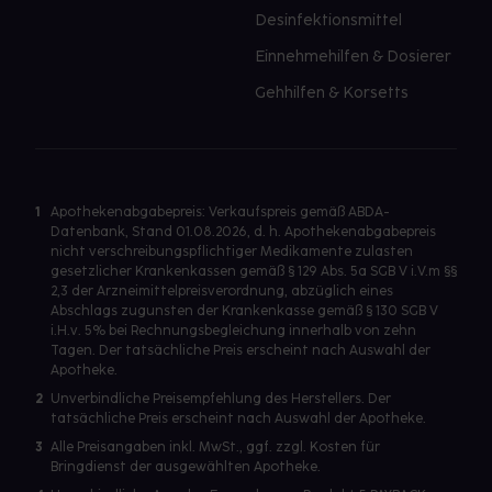
Desinfektionsmittel
Einnehmehilfen & Dosierer
Gehhilfen & Korsetts
1
Apothekenabgabepreis: Verkaufspreis gemäß ABDA-
Datenbank, Stand 01.08.2026, d. h. Apothekenabgabepreis
nicht verschreibungspflichtiger Medikamente zulasten
gesetzlicher Krankenkassen gemäß § 129 Abs. 5a SGB V i.V.m §§
2,3 der Arzneimittelpreisverordnung, abzüglich eines
Abschlags zugunsten der Krankenkasse gemäß § 130 SGB V
i.H.v. 5% bei Rechnungsbegleichung innerhalb von zehn
Tagen. Der tatsächliche Preis erscheint nach Auswahl der
Apotheke.
2
Unverbindliche Preisempfehlung des Herstellers. Der
tatsächliche Preis erscheint nach Auswahl der Apotheke.
3
Alle Preisangaben inkl. MwSt., ggf. zzgl. Kosten für
Bringdienst der ausgewählten Apotheke.