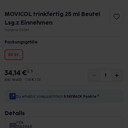
MOVICOL trinkfertig 25 ml Beutel
Lsg.z.Einnehmen
Norgine GmbH
Packungsgröße
30 St.
34,14 €
2, 3
inkl. MwSt. •
1,14 € / St.
4
Du erhältst voraussichtlich
5 PAYBACK
Punkte
Details
PZN
11163969