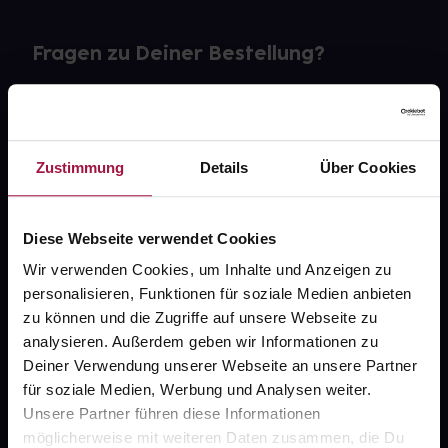
Fragen zu Deiner Bestellung?
Kontakt
FAQ
Zustimmung
Details
Über Cookies
Widerrufsformular
Diese Webseite verwendet Cookies
Wir verwenden Cookies, um Inhalte und Anzeigen zu
personalisieren, Funktionen für soziale Medien anbieten
gesund.de
zu können und die Zugriffe auf unsere Webseite zu
analysieren. Außerdem geben wir Informationen zu
Über uns
Deiner Verwendung unserer Webseite an unsere Partner
Karriere
für soziale Medien, Werbung und Analysen weiter.
Unsere Partner führen diese Informationen
Newsletter
möglicherweise mit weiteren Daten zusammen, die Du