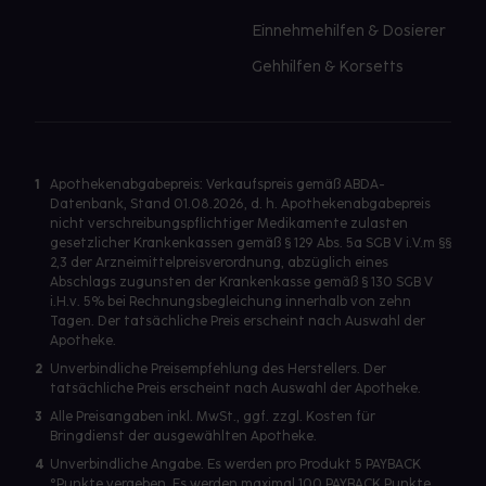
Einnehmehilfen & Dosierer
Gehhilfen & Korsetts
1
Apothekenabgabepreis: Verkaufspreis gemäß ABDA-
Datenbank, Stand 01.08.2026, d. h. Apothekenabgabepreis
nicht verschreibungspflichtiger Medikamente zulasten
gesetzlicher Krankenkassen gemäß § 129 Abs. 5a SGB V i.V.m §§
2,3 der Arzneimittelpreisverordnung, abzüglich eines
Abschlags zugunsten der Krankenkasse gemäß § 130 SGB V
i.H.v. 5% bei Rechnungsbegleichung innerhalb von zehn
Tagen. Der tatsächliche Preis erscheint nach Auswahl der
Apotheke.
2
Unverbindliche Preisempfehlung des Herstellers. Der
tatsächliche Preis erscheint nach Auswahl der Apotheke.
3
Alle Preisangaben inkl. MwSt., ggf. zzgl. Kosten für
Bringdienst der ausgewählten Apotheke.
4
Unverbindliche Angabe. Es werden pro Produkt 5 PAYBACK
°Punkte vergeben. Es werden maximal 100 PAYBACK Punkte