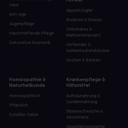
Haut
Appetitzügler
Anti-Age
Bonbons & Snacks
Augenpflege
Diätshakes &
Hautstraffende Pflege
Mahlzeitenersatz
Dekorative Kosmetik
Fettbinder &
Kohlenhydrateblocker
Kochen & Backen
Homöopathie &
Krankenpflege &
Naturheilkunde
Hilfsmittel
Homöopathisch
Aufbaunahrung &
Sondennahrung
Pflanzlich
Blasenschwäche &
Schüßler Salze
Inkontinenz
Desinfektionsmittel