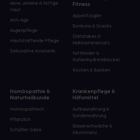
Akne, unreine & fettige
Fitness
Haut
Appetitzügler
Anti-Age
Bonbons & Snacks
Augenpflege
Diätshakes &
Hautstraffende Pflege
Mahlzeitenersatz
Dekorative Kosmetik
Fettbinder &
Kohlenhydrateblocker
Kochen & Backen
Homöopathie &
Krankenpflege &
Naturheilkunde
Hilfsmittel
Homöopathisch
Aufbaunahrung &
Sondennahrung
Pflanzlich
Blasenschwäche &
Schüßler Salze
Inkontinenz