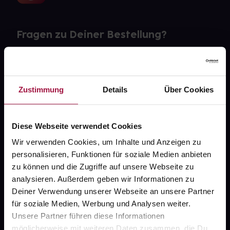
Fragen zu Deiner Bestellung?
Kontakt
FAQ
Zustimmung
Details
Über Cookies
Widerrufsformular
Diese Webseite verwendet Cookies
Wir verwenden Cookies, um Inhalte und Anzeigen zu
personalisieren, Funktionen für soziale Medien anbieten
gesund.de
zu können und die Zugriffe auf unsere Webseite zu
analysieren. Außerdem geben wir Informationen zu
Über uns
Deiner Verwendung unserer Webseite an unsere Partner
Karriere
für soziale Medien, Werbung und Analysen weiter.
Unsere Partner führen diese Informationen
Newsletter
möglicherweise mit weiteren Daten zusammen, die Du