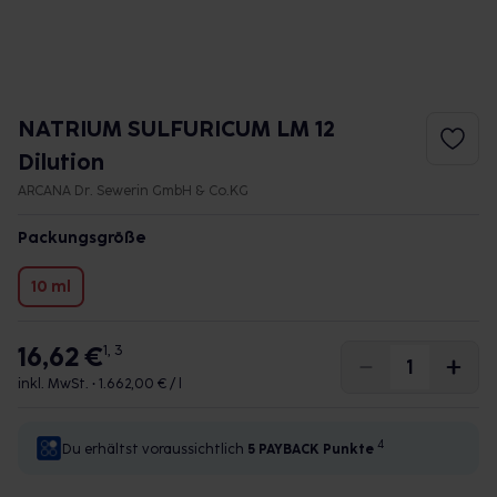
NATRIUM SULFURICUM LM 12
Dilution
ARCANA Dr. Sewerin GmbH & Co.KG
Packungsgröße
10 ml
16,62 €
1, 3
inkl. MwSt. •
1.662,00 € / l
4
Du erhältst voraussichtlich
5 PAYBACK
Punkte