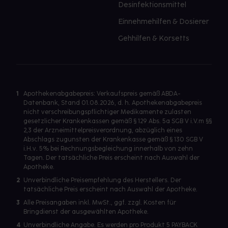
Desinfektionsmittel
Einnehmehilfen & Dosierer
Gehhilfen & Korsetts
1
Apothekenabgabepreis: Verkaufspreis gemäß ABDA-
Datenbank, Stand 01.08.2026, d. h. Apothekenabgabepreis
nicht verschreibungspflichtiger Medikamente zulasten
gesetzlicher Krankenkassen gemäß § 129 Abs. 5a SGB V i.V.m §§
2,3 der Arzneimittelpreisverordnung, abzüglich eines
Abschlags zugunsten der Krankenkasse gemäß § 130 SGB V
i.H.v. 5% bei Rechnungsbegleichung innerhalb von zehn
Tagen. Der tatsächliche Preis erscheint nach Auswahl der
Apotheke.
2
Unverbindliche Preisempfehlung des Herstellers. Der
tatsächliche Preis erscheint nach Auswahl der Apotheke.
3
Alle Preisangaben inkl. MwSt., ggf. zzgl. Kosten für
Bringdienst der ausgewählten Apotheke.
4
Unverbindliche Angabe. Es werden pro Produkt 5 PAYBACK