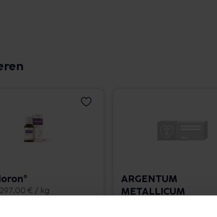
eren
doron®
ARGENTUM
METALLICUM
1.297,00 € / kg
praeparatum D 30
Dilution