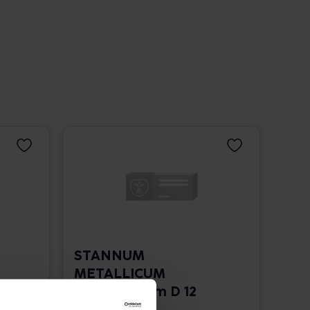
STANNUM
METALLICUM
praeparatum D 12
Trituration