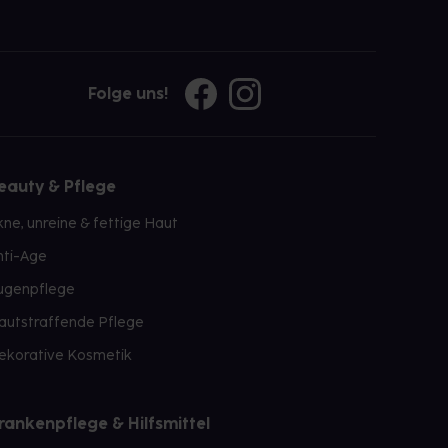
Folge uns!
eauty & Pflege
kne, unreine & fettige Haut
nti-Age
ugenpflege
autstraffende Pflege
ekorative Kosmetik
rankenpflege & Hilfsmittel