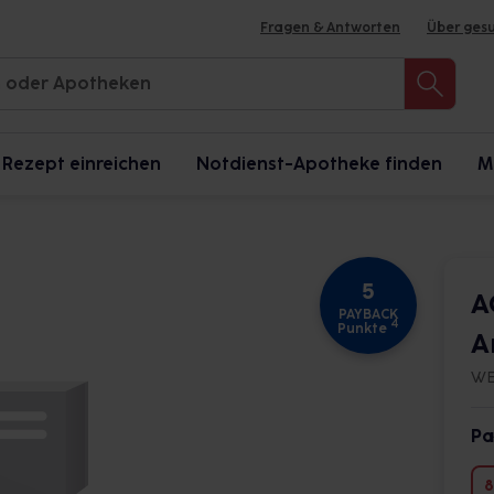
Fragen & Antworten
Über ges
Rezept einreichen
Notdienst-Apotheke finden
M
5
A
PAYBACK
4
Punkte
A
WE
Pa
8