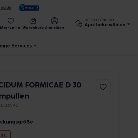
und.de
BESTELLUNG BEI
Apotheke wählen
Merkzettel
Warenkorb
Anmelden
eine Services
CIDUM FORMICAE D 30
mpullen
LEDA AG
ckungsgröße
 St.