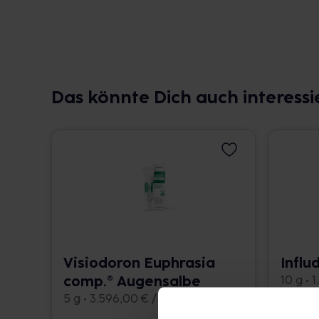
Das könnte Dich auch interessi
Visiodoron Euphrasia
Influ
comp.® Augensalbe
10 g • 
5 g • 3.596,00 € / kg