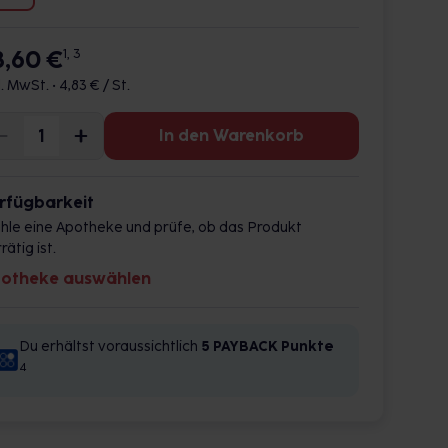
8,60 €
1, 3
l. MwSt. •
4,83 € / St.
In den Warenkorb
rfügbarkeit
hle eine Apotheke und prüfe, ob das Produkt
rätig ist.
otheke auswählen
Du erhältst voraussichtlich
5 PAYBACK
Punkte
4