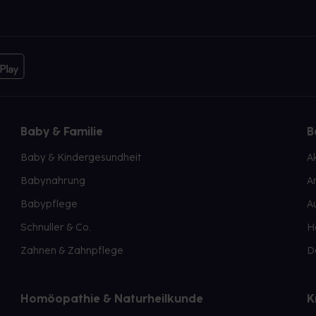
Baby & Familie
B
Baby & Kindergesundheit
A
Babynahrung
A
Babypflege
A
Schnuller & Co.
H
Zahnen & Zahnpflege
D
Homöopathie & Naturheilkunde
K