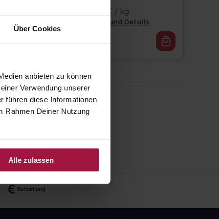
20 g • 1.774,50 € / kg
Pflichtangaben und Details
Über Cookies
35,49
€
1, 3
 Medien anbieten zu können
 Deiner Verwendung unserer
r führen diese Informationen
e im Rahmen Deiner Nutzung
Alle zulassen