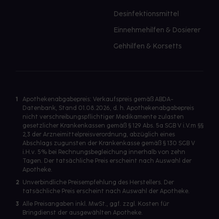
Desinfektionsmittel
Einnehmehilfen & Dosierer
Gehhilfen & Korsetts
1
Apothekenabgabepreis: Verkaufspreis gemäß ABDA-
Datenbank, Stand 01.08.2026, d. h. Apothekenabgabepreis
nicht verschreibungspflichtiger Medikamente zulasten
gesetzlicher Krankenkassen gemäß § 129 Abs. 5a SGB V i.V.m §§
2,3 der Arzneimittelpreisverordnung, abzüglich eines
Abschlags zugunsten der Krankenkasse gemäß § 130 SGB V
i.H.v. 5% bei Rechnungsbegleichung innerhalb von zehn
Tagen. Der tatsächliche Preis erscheint nach Auswahl der
Apotheke.
2
Unverbindliche Preisempfehlung des Herstellers. Der
tatsächliche Preis erscheint nach Auswahl der Apotheke.
3
Alle Preisangaben inkl. MwSt., ggf. zzgl. Kosten für
Bringdienst der ausgewählten Apotheke.