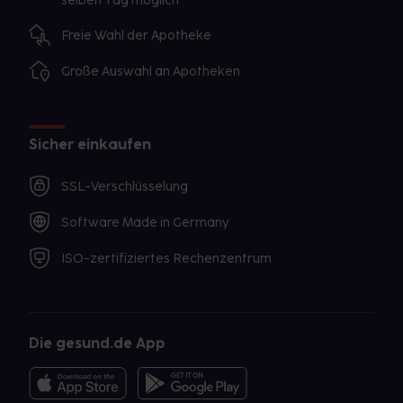
selben Tag möglich
Ist mangelnde Hygiene der Grund für Läuse?
Freie Wahl der Apotheke
Leider glauben viele Menschen, dass Läuse ein
Zeichen für fehlende Sauberkeit sind. Ob die Haare
Große Auswahl an Apotheken
frisch gewaschen oder fettig sind, ist den Läusen
jedoch egal. Sie
verbreiten sich durch direkten
Haar-zu-Haar-Kontakt. Dies geschieht unabhängig
Sicher einkaufen
vom Hygienezustand der Haare. Das Gerücht hat
jedoch zur Folge, dass Betroffene sich
für die
SSL-Verschlüsselung
Tatsache, dass Kopfläuse in der Familie
aufgetaucht sind, schämen und melden den Befall
Software Made in Germany
gar nicht oder zu spät. Dadurch können sich die
kleinen Parasiten dann
noch weiter verbreiten. Die
ISO-zertifiziertes Rechenzentrum
Betreuungseinrichtungen haben dadurch teilweise
monatelang mit der Bekämpfung der Kopfläuse zu
tun.
Können Kopfläuse in Kleidung, Bettwäsche und
Die gesund.de App
Handtüchern überleben?
Nein. Kopfläuse benötigen Blut, um zu überleben.