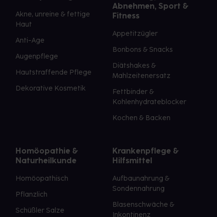
Kopfläusen befallen und müssen nicht
Abnehmen, Sport &
Akne, unreine & fettige
Fitness
behandelt
werden.
Haut
Appetitzügler
Anti-Age
Bonbons & Snacks
Augenpflege
Diätshakes &
Hautstraffende Pflege
Mahlzeitenersatz
Dekorative Kosmetik
Fettbinder &
Kohlenhydrateblocker
Kochen & Backen
Homöopathie &
Krankenpflege &
Naturheilkunde
Hilfsmittel
Homöopathisch
Aufbaunahrung &
Sondennahrung
Pflanzlich
Blasenschwäche &
Schüßler Salze
Inkontinenz