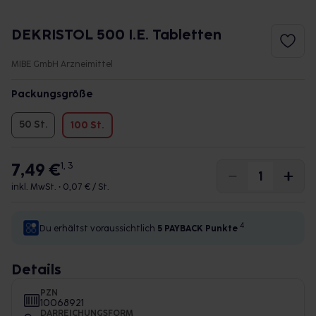
DEKRISTOL 500 I.E. Tabletten
MIBE GmbH Arzneimittel
Packungsgröße
50 St.
100 St.
7,49 €
1, 3
inkl. MwSt. •
0,07 € / St.
4
Du erhältst voraussichtlich
5 PAYBACK
Punkte
Details
PZN
10068921
DARREICHUNGSFORM