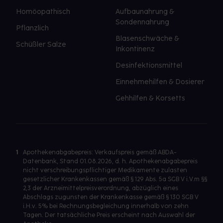
Homöopathisch
Aufbaunahrung &
Sondennahrung
Pflanzlich
Blasenschwäche &
Schüßler Salze
Inkontinenz
Desinfektionsmittel
Einnehmehilfen & Dosierer
Gehhilfen & Korsetts
1
Apothekenabgabepreis: Verkaufspreis gemäß ABDA-
Datenbank, Stand 01.08.2026, d. h. Apothekenabgabepreis
nicht verschreibungspflichtiger Medikamente zulasten
gesetzlicher Krankenkassen gemäß § 129 Abs. 5a SGB V i.V.m §§
2,3 der Arzneimittelpreisverordnung, abzüglich eines
Abschlags zugunsten der Krankenkasse gemäß § 130 SGB V
i.H.v. 5% bei Rechnungsbegleichung innerhalb von zehn
Tagen. Der tatsächliche Preis erscheint nach Auswahl der