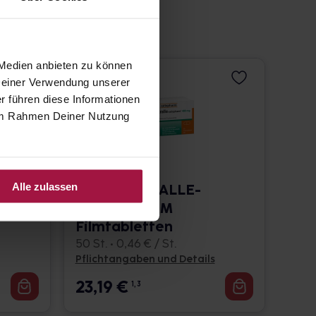
 Medien anbieten zu können
 Deiner Verwendung unserer
r führen diese Informationen
e im Rahmen Deiner Nutzung
Alle zulassen
TEUFELSKRALLE-
RATIOPHARM
Filmtabletten
50 St. • 0,46 € / St.
Pflichtangaben und Details
23,19
€
1, 3