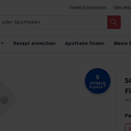
Fragen & Antworten
Über ges
Rezept einreichen
Apotheke finden
Meine 
5
S
PAYBACK
4
Punkte
F
Ar
Pa
2