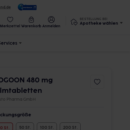
und.de
BESTELLUNG BEI
Apotheke wählen
Merkzettel
Warenkorb
Anmelden
Services
OGOON 480 mg
ilmtabletten
isto Pharma GmbH
ckungsgröße
50 St.
100 St.
200 St.
0 St.