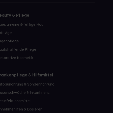
eauty & Pflege
kne, unreine & fettige Haut
nti-Age
ugenpflege
autstraffende Pflege
ekorative Kosmetik
rankenpflege & Hilfsmittel
ufbaunahrung & Sondennahrung
lasenschwäche & Inkontinenz
esinfektionsmittel
innehmehilfen & Dosierer