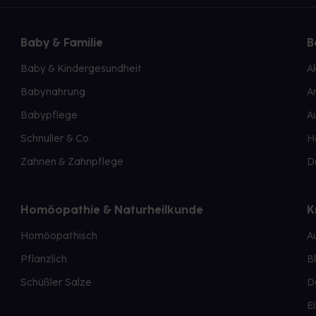
Baby & Familie
B
Baby & Kindergesundheit
A
Babynahrung
A
Babypflege
A
Schnuller & Co.
H
Zahnen & Zahnpflege
D
Homöopathie & Naturheilkunde
K
Homöopathisch
A
Pflanzlich
B
Schüßler Salze
D
E