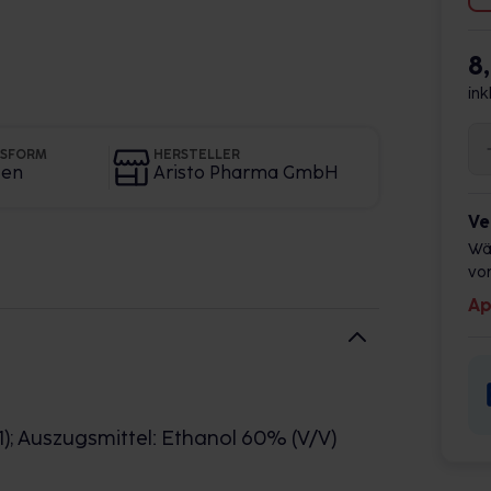
8
ink
GSFORM
HERSTELLER
ten
Aristo Pharma GmbH
Ve
Wä
vor
Ap
1); Auszugsmittel: Ethanol 60% (V/V)