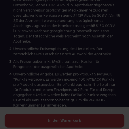
1
Apothekenabgabepreis: Verkaufspreis gemäß ABDA-
Datenbank, Stand 01.08.2026, d. h. Apothekenabgabepreis
nicht verschreibungspflichtiger Medikamente zulasten
gesetzlicher Krankenkassen gemäß § 129 Abs. 5a SGB V i.V.m §§
2,3 der Arzneimittelpreisverordnung, abzüglich eines
Abschlags zugunsten der Krankenkasse gemäß § 130 SGB V
i.H.v. 5% bei Rechnungsbegleichung innerhalb von zehn
Tagen. Der tatsächliche Preis erscheint nach Auswahl der
Apotheke.
2
Unverbindliche Preisempfehlung des Herstellers. Der
tatsächliche Preis erscheint nach Auswahl der Apotheke.
3
Alle Preisangaben inkl. MwSt., ggf. zzgl. Kosten für
Bringdienst der ausgewählten Apotheke.
4
Unverbindliche Angabe. Es werden pro Produkt 5 PAYBACK
°Punkte vergeben. Es werden maximal 100 PAYBACK Punkte
pro Produkt ausgegeben. Eine Punktegutschrift erfolgt nur
für Produkte mit einem Einzelpreis ab 2 Euro. Für auf Rezept
abgegebene Artikel werden keine PAYBACK Punkte vergeben.
Es wird ein Benutzerkonto benötigt, um die PAYBACK-
Kartennummer zu hinterlegen.
In den Warenkorb
Betreiber des Portals und verantwortlich: gesund.de GmbH &