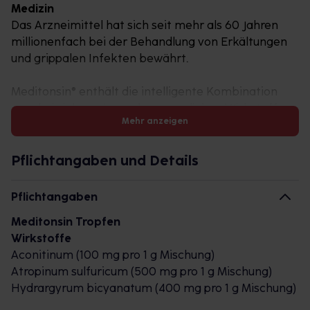
Medizin
Das Arzneimittel hat sich seit mehr als 60 Jahren
millionenfach bei der Behandlung von Erkältungen
und grippalen Infekten bewährt.
Meditonsin® enthält die intelligente Kombination
von drei sich ergänzenden, natürlichen Wirkstoffen
Mehr anzeigen
(Tri-Komplex) gegen Erkältung.
Tipp: Der einzigartige Tri-Komplex® ist auch in fester
Form als Globuli erhältlich.
Pflichtangaben und Details
Erste Anzeichen einer Erkältung? Hier kann
Pflichtangaben
Meditonsin® helfen.
Meditonsin Tropfen
Meditonsin® übermittelt dem Körper gezielt Impulse
Wirkstoffe
zur Aktivierung der körpereigenen
Aconitinum (100 mg pro 1 g Mischung)
Selbstheilungskräfte. Damit eignet sich Meditonsin®
Atropinum sulfuricum (500 mg pro 1 g Mischung)
schon bei den ersten Anzeichen einer Erkältung wie
Hydrargyrum bicyanatum (400 mg pro 1 g Mischung)
zum Beispiel Kratzen im Hals oder Kribbeln in der
Nase.