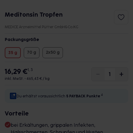
Meditonsin Tropfen
MEDICE Arzneimittel Pütter GmbH&Co.KG
Packungsgröße
70 g
2x50 g
35 g
16,29 €
1, 3
inkl. MwSt. •
465,43 € / kg
4
Du erhältst voraussichtlich
5 PAYBACK
Punkte
Vorteile
bei Erkältungen, grippalen Infekten,
Halsschmerzen, Schnupfen und Husten