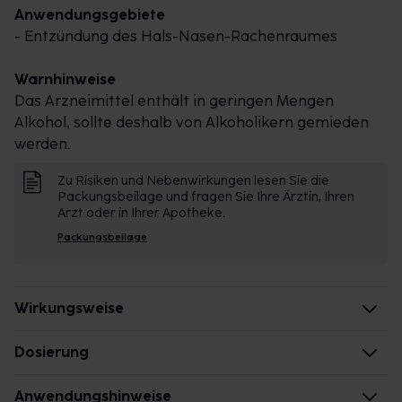
Anwendungsgebiete
Nase.
- Entzündung des Hals-Nasen-Rachenraumes
Doch auch bei akuten Symptomen wie
Halsschmerzen, Husten oder Schnupfen ist
Warnhinweise
Meditonsin® geeignet, um die Beschwerden zu
Das Arzneimittel enthält in geringen Mengen
lindern und den grippalen Infekt weniger
Alkohol, sollte deshalb von Alkoholikern gemieden
unangenehm verlaufen zu lassen.
werden.
Studie bestätigt Wirksamkeit und Verträglichkeit
Zu Risiken und Nebenwirkungen lesen Sie die
Bisher vorliegende, überzeugende
Packungsbeilage und fragen Sie Ihre Ärztin, Ihren
Studienergebnissed zu Meditonsin® Tropfen mit
Arzt oder in Ihrer Apotheke.
mittlerweile insgesamt mehr als 5000a, b, c
Packungsbeilage
Patienten wurden in einer Studied aus dem Jahr 2015
erneut bestätigt.
Die groß angelegte Anwender-Studie mit mehr als
Wirkungsweise
1.000 erkälteten Patienten brachte folgende
Wie wirken die Inhaltsstoffe des Arzneimittels?
Dosierung
Ergebnisse:
Es handelt sich um ein homöopathisches
• Typische Erkältungssymptome konnten mit der
Säuglinge von 7-12 Monaten
Anwendungshinweise