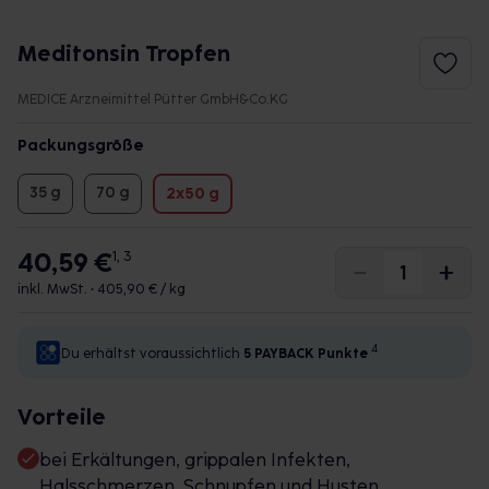
Meditonsin Tropfen
MEDICE Arzneimittel Pütter GmbH&Co.KG
Packungsgröße
35 g
70 g
2x50 g
40,59 €
1, 3
inkl. MwSt. •
405,90 € / kg
4
Du erhältst voraussichtlich
5 PAYBACK
Punkte
Vorteile
bei Erkältungen, grippalen Infekten,
Halsschmerzen, Schnupfen und Husten