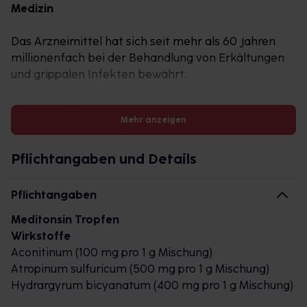
Medizin
Das Arzneimittel hat sich seit mehr als 60 Jahren
millionenfach bei der Behandlung von Erkältungen
und grippalen Infekten bewährt.
Meditonsin® enthält die intelligente Kombination
Mehr anzeigen
von drei sich ergänzenden, natürlichen Wirkstoffen
(Tri-Komplex) gegen Erkältung.
Tipp: Der einzigartige Tri-Komplex® ist auch in fester
Pflichtangaben und Details
Form als Globuli erhältlich.
Pflichtangaben
Erste Anzeichen einer Erkältung? Hier kann
Meditonsin Tropfen
Meditonsin® helfen.
Wirkstoffe
Meditonsin® übermittelt dem Körper gezielt Impulse
Aconitinum (100 mg pro 1 g Mischung)
zur Aktivierung der körpereigenen
Atropinum sulfuricum (500 mg pro 1 g Mischung)
Selbstheilungskräfte. Damit eignet sich Meditonsin®
Hydrargyrum bicyanatum (400 mg pro 1 g Mischung)
schon bei den ersten Anzeichen einer Erkältung wie
zum Beispiel Kratzen im Hals oder Kribbeln in der