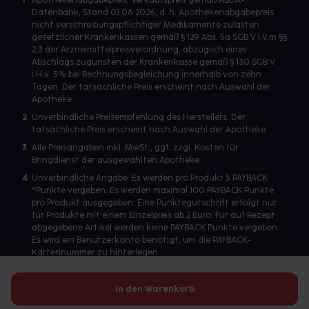
1
Apothekenabgabepreis: Verkaufspreis gemäß ABDA-
Datenbank, Stand 01.08.2026, d. h. Apothekenabgabepreis
nicht verschreibungspflichtiger Medikamente zulasten
gesetzlicher Krankenkassen gemäß § 129 Abs. 5a SGB V i.V.m §§
2,3 der Arzneimittelpreisverordnung, abzüglich eines
Abschlags zugunsten der Krankenkasse gemäß § 130 SGB V
i.H.v. 5% bei Rechnungsbegleichung innerhalb von zehn
Tagen. Der tatsächliche Preis erscheint nach Auswahl der
Apotheke.
2
Unverbindliche Preisempfehlung des Herstellers. Der
tatsächliche Preis erscheint nach Auswahl der Apotheke.
3
Alle Preisangaben inkl. MwSt., ggf. zzgl. Kosten für
Bringdienst der ausgewählten Apotheke.
4
Unverbindliche Angabe. Es werden pro Produkt 5 PAYBACK
°Punkte vergeben. Es werden maximal 100 PAYBACK Punkte
pro Produkt ausgegeben. Eine Punktegutschrift erfolgt nur
für Produkte mit einem Einzelpreis ab 2 Euro. Für auf Rezept
abgegebene Artikel werden keine PAYBACK Punkte vergeben.
Es wird ein Benutzerkonto benötigt, um die PAYBACK-
Kartennummer zu hinterlegen.
In den Warenkorb
Betreiber des Portals und verantwortlich: gesund.de GmbH &