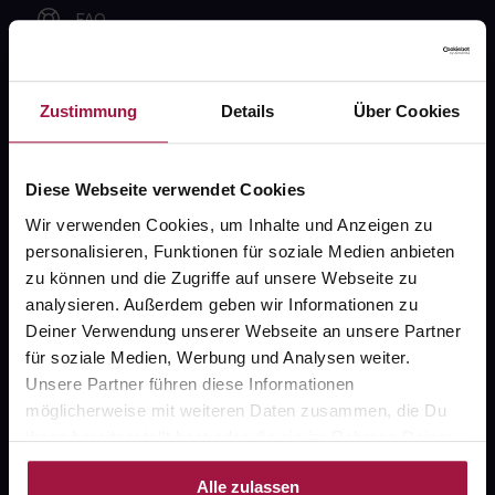
FAQ
Widerrufsformular
Zustimmung
Details
Über Cookies
gesund.de
Diese Webseite verwendet Cookies
Wir verwenden Cookies, um Inhalte und Anzeigen zu
Über uns
personalisieren, Funktionen für soziale Medien anbieten
Karriere
zu können und die Zugriffe auf unsere Webseite zu
analysieren. Außerdem geben wir Informationen zu
Newsletter
Deiner Verwendung unserer Webseite an unsere Partner
Barrierefreiheitserklärung
für soziale Medien, Werbung und Analysen weiter.
Unsere Partner führen diese Informationen
PAYBACK
möglicherweise mit weiteren Daten zusammen, die Du
ihnen bereitgestellt hast oder die sie im Rahmen Deiner
gesund-versorger.de
Nutzung der Dienste gesammelt haben.
Sanitätshäuser
Alle zulassen