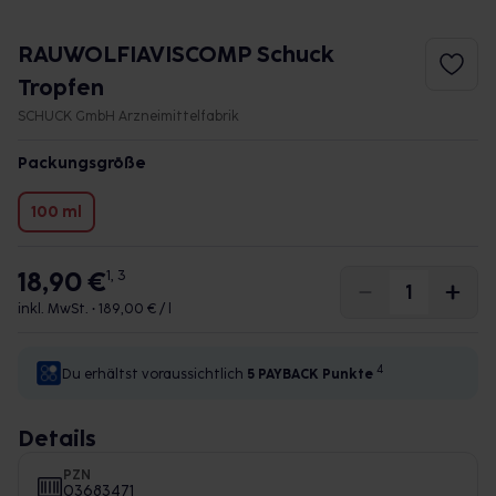
RAUWOLFIAVISCOMP Schuck
Tropfen
SCHUCK GmbH Arzneimittelfabrik
Packungsgröße
100 ml
18,90 €
1, 3
inkl. MwSt. •
189,00 € / l
4
Du erhältst voraussichtlich
5 PAYBACK
Punkte
Details
PZN
03683471