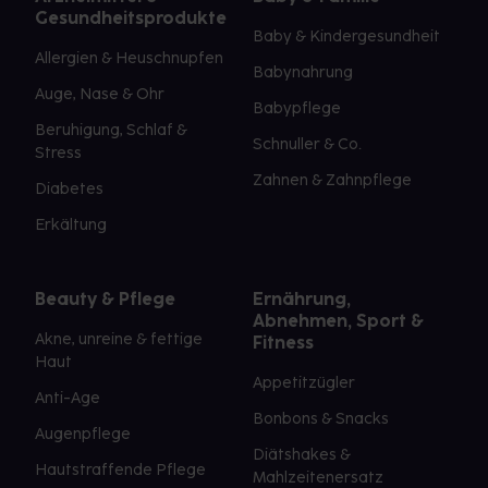
Gesundheitsprodukte
Baby & Kindergesundheit
Allergien & Heuschnupfen
Babynahrung
Auge, Nase & Ohr
Babypflege
Beruhigung, Schlaf &
Schnuller & Co.
Stress
Zahnen & Zahnpflege
Diabetes
Erkältung
Beauty & Pflege
Ernährung,
Abnehmen, Sport &
Akne, unreine & fettige
Fitness
Haut
Appetitzügler
Anti-Age
Bonbons & Snacks
Augenpflege
Diätshakes &
Hautstraffende Pflege
Mahlzeitenersatz