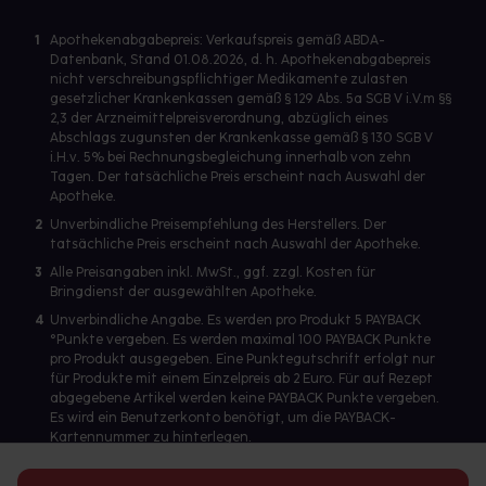
1
Apothekenabgabepreis: Verkaufspreis gemäß ABDA-
Datenbank, Stand 01.08.2026, d. h. Apothekenabgabepreis
nicht verschreibungspflichtiger Medikamente zulasten
gesetzlicher Krankenkassen gemäß § 129 Abs. 5a SGB V i.V.m §§
2,3 der Arzneimittelpreisverordnung, abzüglich eines
Abschlags zugunsten der Krankenkasse gemäß § 130 SGB V
i.H.v. 5% bei Rechnungsbegleichung innerhalb von zehn
Tagen. Der tatsächliche Preis erscheint nach Auswahl der
Apotheke.
2
Unverbindliche Preisempfehlung des Herstellers. Der
tatsächliche Preis erscheint nach Auswahl der Apotheke.
3
Alle Preisangaben inkl. MwSt., ggf. zzgl. Kosten für
Bringdienst der ausgewählten Apotheke.
4
Unverbindliche Angabe. Es werden pro Produkt 5 PAYBACK
°Punkte vergeben. Es werden maximal 100 PAYBACK Punkte
pro Produkt ausgegeben. Eine Punktegutschrift erfolgt nur
für Produkte mit einem Einzelpreis ab 2 Euro. Für auf Rezept
abgegebene Artikel werden keine PAYBACK Punkte vergeben.
Es wird ein Benutzerkonto benötigt, um die PAYBACK-
Kartennummer zu hinterlegen.