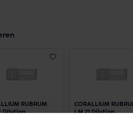
eren
LLIUM RUBRUM
CORALLIUM RUBR
 Dilution
LM 21 Dilution
 1.766,00 € / l
10 ml • 1.766,00 € / l