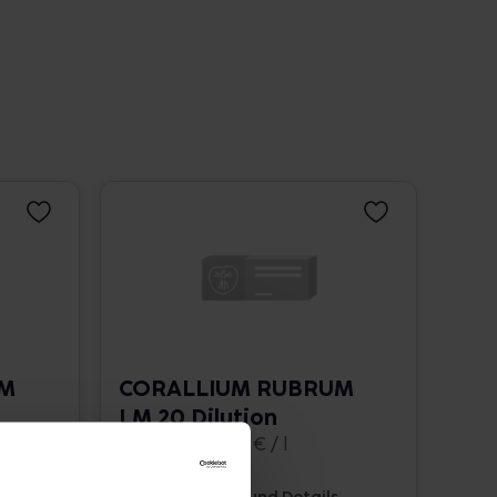
UM
CORALLIUM RUBRUM
LM 20 Dilution
10 ml • 1.662,00 € / l