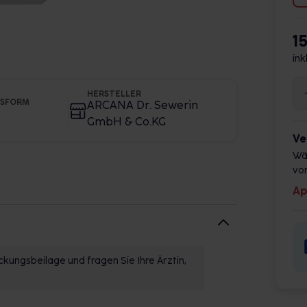
1
ink
HERSTELLER
GSFORM
ARCANA Dr. Sewerin
GmbH & Co.KG
Ve
Wä
vor
Ap
kungsbeilage und fragen Sie Ihre Ärztin,