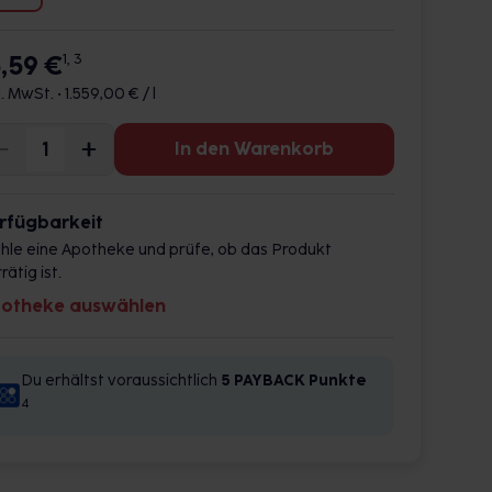
5,59 €
1, 3
l. MwSt. •
1.559,00 € / l
In den Warenkorb
rfügbarkeit
hle eine Apotheke und prüfe, ob das Produkt
rätig ist.
otheke auswählen
Du erhältst voraussichtlich
5 PAYBACK
Punkte
4