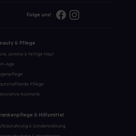
Folge uns!
eauty & Pflege
kne, unreine & fettige Haut
nti-Age
ugenpflege
autstraffende Pflege
ekorative Kosmetik
rankenpflege & Hilfsmittel
ufbaunahrung & Sondennahrung