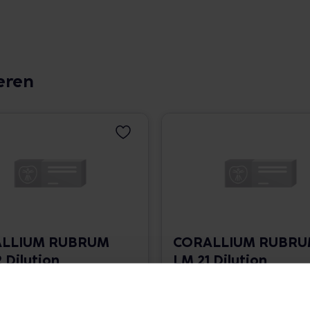
eren
LLIUM RUBRUM
CORALLIUM RUBR
 Dilution
LM 21 Dilution
 1.766,00 € / l
10 ml • 1.766,00 € / l