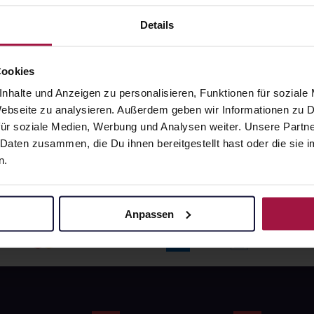
angaben und Details
Pflichtangaben und Details
6
€
17,66
€
Details
1, 3
1, 3
Cookies
nhalte und Anzeigen zu personalisieren, Funktionen für soziale
 Webseite zu analysieren. Außerdem geben wir Informationen zu
ür soziale Medien, Werbung und Analysen weiter. Unsere Partne
 Daten zusammen, die Du ihnen bereitgestellt hast oder die si
n.
Anpassen