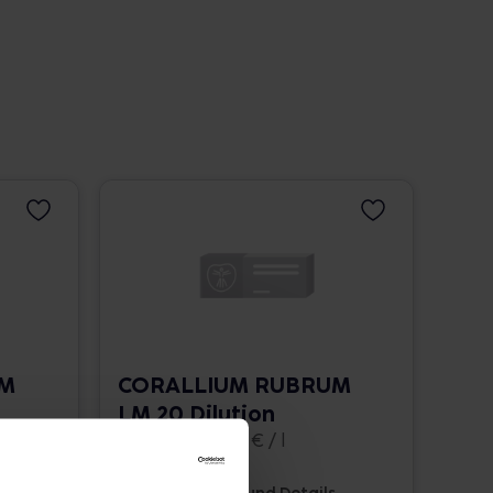
UM
CORALLIUM RUBRUM
LM 20 Dilution
10 ml • 1.662,00 € / l