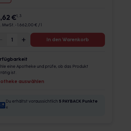
6,62 €
1, 3
l. MwSt. •
1.662,00 € / l
In den Warenkorb
rfügbarkeit
hle eine Apotheke und prüfe, ob das Produkt
rätig ist.
otheke auswählen
Du erhältst voraussichtlich
5 PAYBACK
Punkte
4