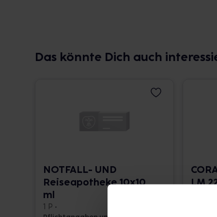
Das könnte Dich auch interessi
NOTFALL- UND
CORA
Reiseapotheke 10x10
LM 22
ml
10 ml •
1 P •