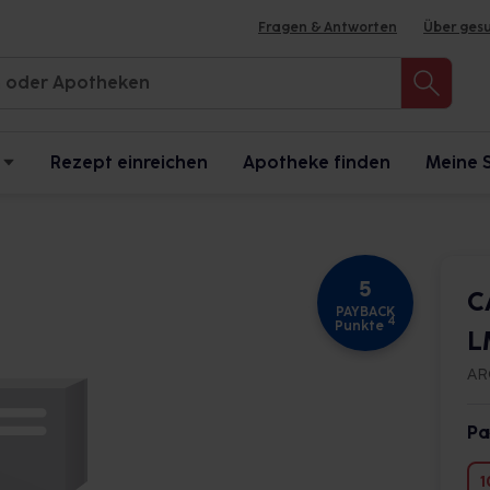
Fragen & Antworten
Über ges
Rezept einreichen
Apotheke finden
Meine 
5
C
PAYBACK
4
Punkte
L
AR
Pa
1