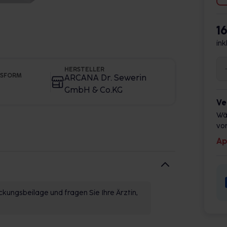
1
ink
HERSTELLER
GSFORM
ARCANA Dr. Sewerin
GmbH & Co.KG
Ve
Wä
vor
Ap
kungsbeilage und fragen Sie Ihre Ärztin,