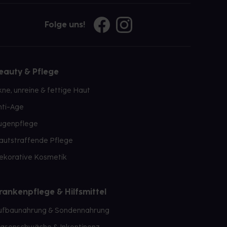
Folge uns!
eauty & Pflege
kne, unreine & fettige Haut
nti-Age
ugenpflege
autstraffende Pflege
ekorative Kosmetik
rankenpflege & Hilfsmittel
ufbaunahrung & Sondennahrung