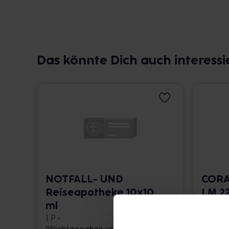
Das könnte Dich auch interessi
NOTFALL- UND
CORA
Reiseapotheke 10x10
LM 22
ml
10 ml •
1 P •