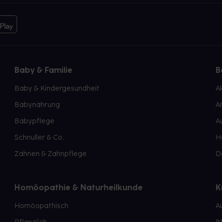
Baby & Familie
B
Baby & Kindergesundheit
A
Babynahrung
A
Babypflege
A
Schnuller & Co.
H
Zahnen & Zahnpflege
D
Homöopathie & Naturheilkunde
K
Homöopathisch
A