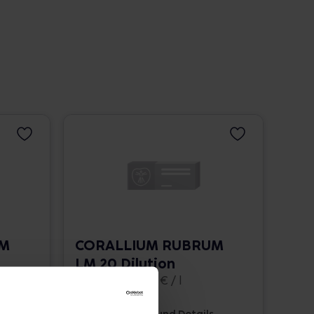
UM
CORALLIUM RUBRUM
LM 20 Dilution
10 ml • 1.662,00 € / l