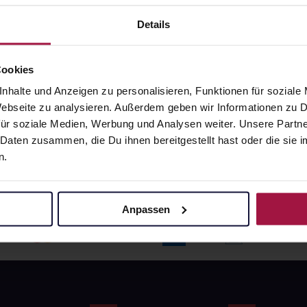
angaben und Details
Pflichtangaben und Details
6
€
17,66
€
Details
1, 3
1, 3
Cookies
nhalte und Anzeigen zu personalisieren, Funktionen für soziale
 Webseite zu analysieren. Außerdem geben wir Informationen zu
ür soziale Medien, Werbung und Analysen weiter. Unsere Partne
 Daten zusammen, die Du ihnen bereitgestellt hast oder die si
n.
Anpassen