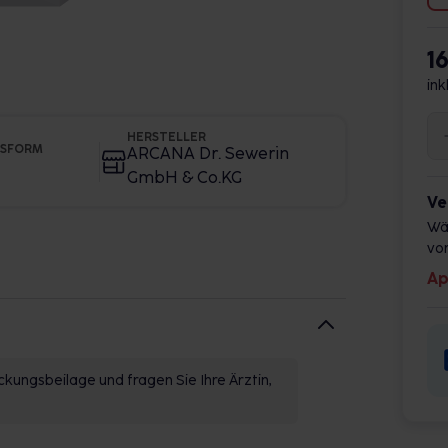
1
ink
HERSTELLER
GSFORM
ARCANA Dr. Sewerin
GmbH & Co.KG
Ve
Wä
vor
Ap
kungsbeilage und fragen Sie Ihre Ärztin,