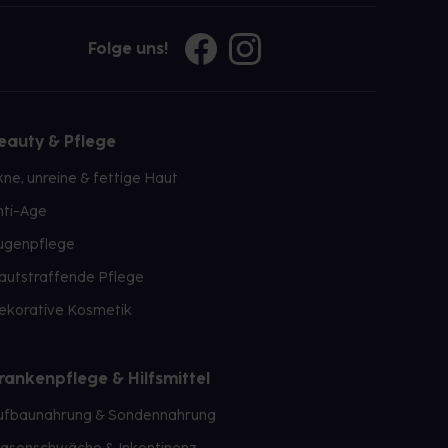
Folge uns!
eauty & Pflege
kne, unreine & fettige Haut
nti-Age
ugenpflege
autstraffende Pflege
ekorative Kosmetik
rankenpflege & Hilfsmittel
ufbaunahrung & Sondennahrung