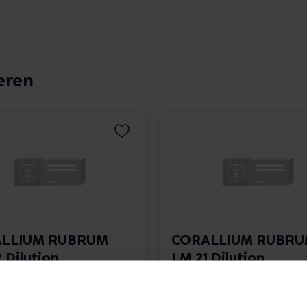
eren
LLIUM RUBRUM
CORALLIUM RUBR
 Dilution
LM 21 Dilution
 1.766,00 € / l
10 ml • 1.766,00 € / l