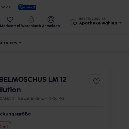
und.de
BESTELLUNG BEI
Apotheke wählen
Merkzettel
Warenkorb
Anmelden
Services
BELMOSCHUS LM 12
ilution
CANA Dr. Sewerin GmbH & Co.KG
ckungsgröße
0 ml