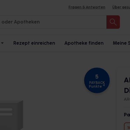
Fragen & Antworten
Über ges
Rezept einreichen
Apotheke finden
Meine 
5
A
PAYBACK
4
Punkte
D
AR
Pa
1