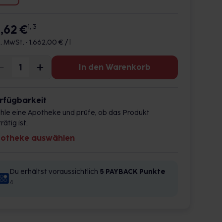
6,62 €
1, 3
l. MwSt. •
1.662,00 € / l
In den Warenkorb
rfügbarkeit
hle eine Apotheke und prüfe, ob das Produkt
rätig ist.
otheke auswählen
Du erhältst voraussichtlich
5 PAYBACK
Punkte
4