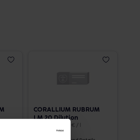
UM
CORALLIUM RUBRUM
LM 20 Dilution
10 ml • 1.662,00 € / l