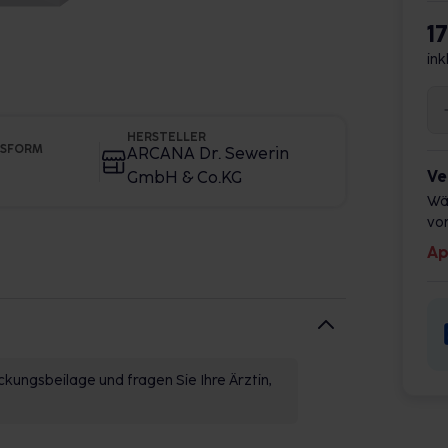
1
ink
HERSTELLER
GSFORM
ARCANA Dr. Sewerin
Ve
GmbH & Co.KG
Wä
vor
Ap
kungsbeilage und fragen Sie Ihre Ärztin,