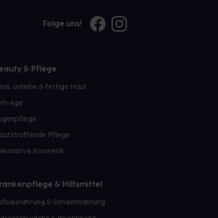
Folge uns!
eauty & Pflege
kne, unreine & fettige Haut
nti-Age
ugenpflege
autstraffende Pflege
ekorative Kosmetik
rankenpflege & Hilfsmittel
ufbaunahrung & Sondennahrung