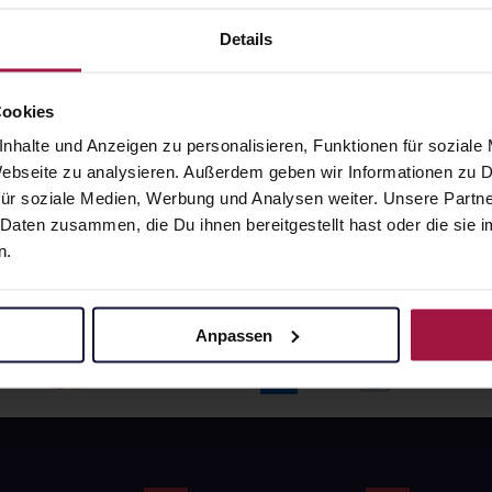
angaben und Details
Pflichtangaben und Details
6
€
17,66
€
Details
1, 3
1, 3
Cookies
nhalte und Anzeigen zu personalisieren, Funktionen für soziale
 Webseite zu analysieren. Außerdem geben wir Informationen zu
ür soziale Medien, Werbung und Analysen weiter. Unsere Partne
 Daten zusammen, die Du ihnen bereitgestellt hast oder die si
n.
Anpassen