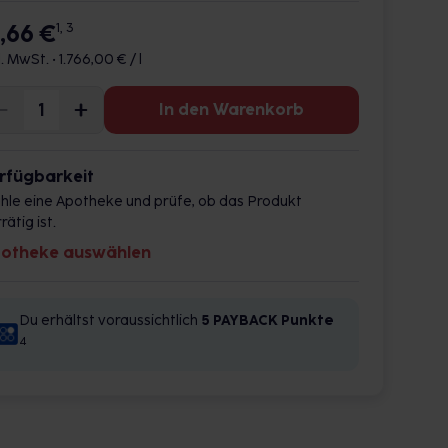
7,66 €
1, 3
l. MwSt. •
1.766,00 € / l
In den Warenkorb
rfügbarkeit
hle eine Apotheke und prüfe, ob das Produkt
rätig ist.
otheke auswählen
Du erhältst voraussichtlich
5 PAYBACK
Punkte
4