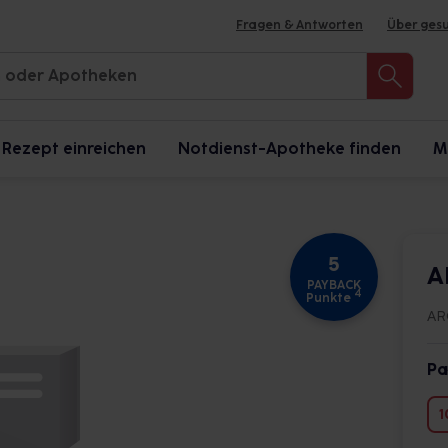
Fragen & Antworten
Über ges
Rezept einreichen
Notdienst-Apotheke finden
M
5
A
PAYBACK
4
Punkte
AR
Pa
1