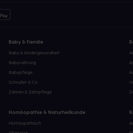
Baby & Familie
B
Baby & Kindergesundheit
A
Babynahrung
A
Babypflege
A
Schnuller & Co.
H
Zahnen & Zahnpflege
D
Homöopathie & Naturheilkunde
K
Homöopathisch
A