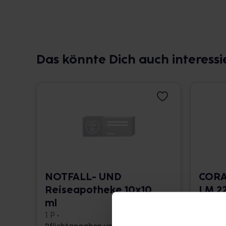
Das könnte Dich auch interessi
NOTFALL- UND
CORA
Reiseapotheke 10x10
LM 22
ml
10 ml •
1 P •