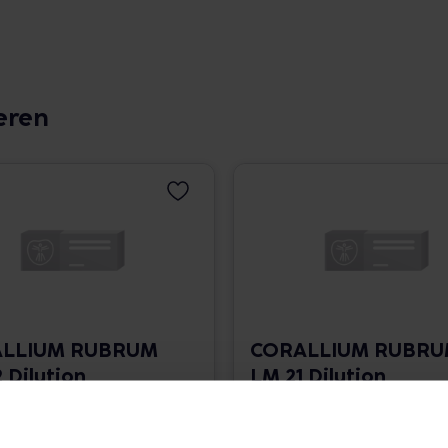
eren
LLIUM RUBRUM
CORALLIUM RUBR
 Dilution
LM 21 Dilution
 1.766,00 € / l
10 ml • 1.766,00 € / l