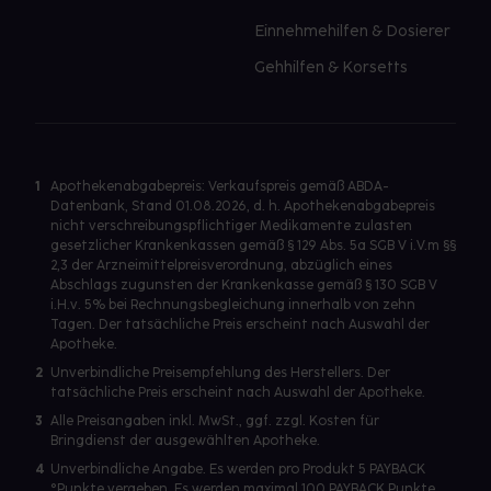
Einnehmehilfen & Dosierer
Gehhilfen & Korsetts
1
Apothekenabgabepreis: Verkaufspreis gemäß ABDA-
Datenbank, Stand 01.08.2026, d. h. Apothekenabgabepreis
nicht verschreibungspflichtiger Medikamente zulasten
gesetzlicher Krankenkassen gemäß § 129 Abs. 5a SGB V i.V.m §§
2,3 der Arzneimittelpreisverordnung, abzüglich eines
Abschlags zugunsten der Krankenkasse gemäß § 130 SGB V
i.H.v. 5% bei Rechnungsbegleichung innerhalb von zehn
Tagen. Der tatsächliche Preis erscheint nach Auswahl der
Apotheke.
2
Unverbindliche Preisempfehlung des Herstellers. Der
tatsächliche Preis erscheint nach Auswahl der Apotheke.
3
Alle Preisangaben inkl. MwSt., ggf. zzgl. Kosten für
Bringdienst der ausgewählten Apotheke.
4
Unverbindliche Angabe. Es werden pro Produkt 5 PAYBACK
°Punkte vergeben. Es werden maximal 100 PAYBACK Punkte