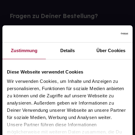
Fragen zu Deiner Bestellung?
Kontakt
FAQ
Zustimmung
Details
Über Cookies
Widerrufsformular
Diese Webseite verwendet Cookies
Wir verwenden Cookies, um Inhalte und Anzeigen zu
personalisieren, Funktionen für soziale Medien anbieten
gesund.de
zu können und die Zugriffe auf unsere Webseite zu
analysieren. Außerdem geben wir Informationen zu
Über uns
Deiner Verwendung unserer Webseite an unsere Partner
Karriere
für soziale Medien, Werbung und Analysen weiter.
Unsere Partner führen diese Informationen
Newsletter
möglicherweise mit weiteren Daten zusammen, die Du