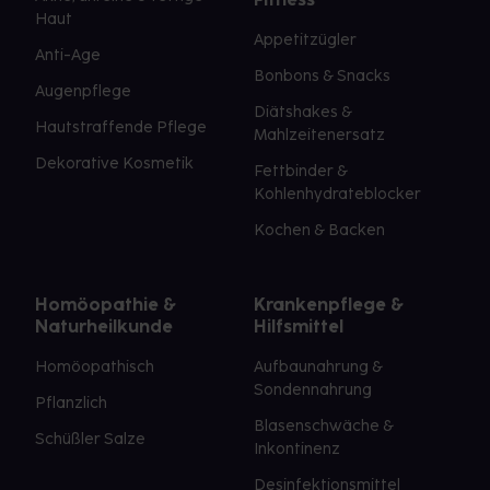
Haut
Appetitzügler
Anti-Age
Bonbons & Snacks
Augenpflege
Diätshakes &
Hautstraffende Pflege
Mahlzeitenersatz
Dekorative Kosmetik
Fettbinder &
Kohlenhydrateblocker
Kochen & Backen
Homöopathie &
Krankenpflege &
Naturheilkunde
Hilfsmittel
Homöopathisch
Aufbaunahrung &
Sondennahrung
Pflanzlich
Blasenschwäche &
Schüßler Salze
Inkontinenz
Desinfektionsmittel