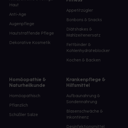
Haut
Appetitzügler
Anti-Age
Bonbons & Snacks
Augenpflege
Diätshakes &
Hautstraffende Pflege
Mahlzeitenersatz
Dekorative Kosmetik
Fettbinder &
Kohlenhydrateblocker
Kochen & Backen
Homöopathie &
Krankenpflege &
Naturheilkunde
Hilfsmittel
Homöopathisch
Aufbaunahrung &
Sondennahrung
Pflanzlich
Blasenschwäche &
Schüßler Salze
Inkontinenz
Desinfektionsmittel