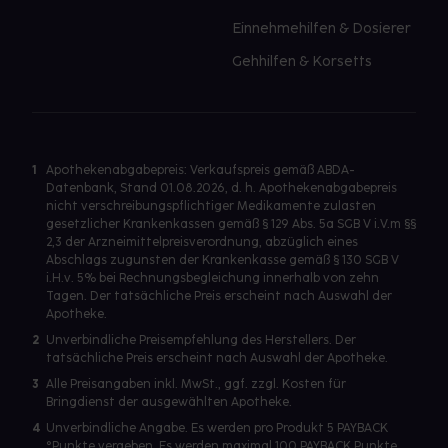
Einnehmehilfen & Dosierer
Gehhilfen & Korsetts
1
Apothekenabgabepreis: Verkaufspreis gemäß ABDA-
Datenbank, Stand 01.08.2026, d. h. Apothekenabgabepreis
nicht verschreibungspflichtiger Medikamente zulasten
gesetzlicher Krankenkassen gemäß § 129 Abs. 5a SGB V i.V.m §§
2,3 der Arzneimittelpreisverordnung, abzüglich eines
Abschlags zugunsten der Krankenkasse gemäß § 130 SGB V
i.H.v. 5% bei Rechnungsbegleichung innerhalb von zehn
Tagen. Der tatsächliche Preis erscheint nach Auswahl der
Apotheke.
2
Unverbindliche Preisempfehlung des Herstellers. Der
tatsächliche Preis erscheint nach Auswahl der Apotheke.
3
Alle Preisangaben inkl. MwSt., ggf. zzgl. Kosten für
Bringdienst der ausgewählten Apotheke.
4
Unverbindliche Angabe. Es werden pro Produkt 5 PAYBACK
°Punkte vergeben. Es werden maximal 100 PAYBACK Punkte