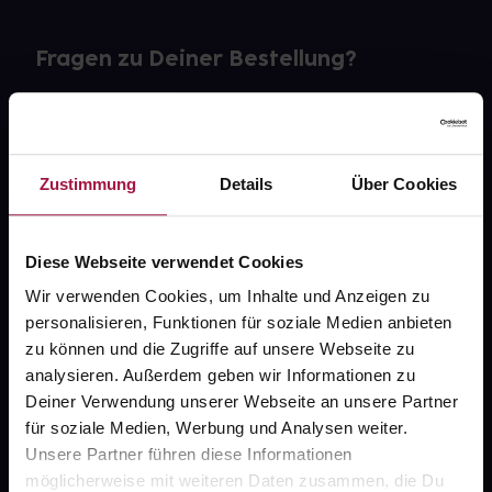
Fragen zu Deiner Bestellung?
Kontakt
FAQ
Zustimmung
Details
Über Cookies
Widerrufsformular
Diese Webseite verwendet Cookies
Wir verwenden Cookies, um Inhalte und Anzeigen zu
personalisieren, Funktionen für soziale Medien anbieten
gesund.de
zu können und die Zugriffe auf unsere Webseite zu
analysieren. Außerdem geben wir Informationen zu
Über uns
Deiner Verwendung unserer Webseite an unsere Partner
Karriere
für soziale Medien, Werbung und Analysen weiter.
Unsere Partner führen diese Informationen
Newsletter
möglicherweise mit weiteren Daten zusammen, die Du