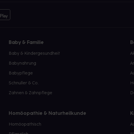
Baby & Familie
B
Baby & Kindergesundheit
A
Babynahrung
A
Babypflege
A
Schnuller & Co.
H
Zahnen & Zahnpflege
D
Homöopathie & Naturheilkunde
K
Homöopathisch
A