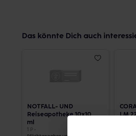
Das könnte Dich auch interessi
NOTFALL- UND
CORA
Reiseapotheke 10x10
LM 22
ml
10 ml •
1 P •