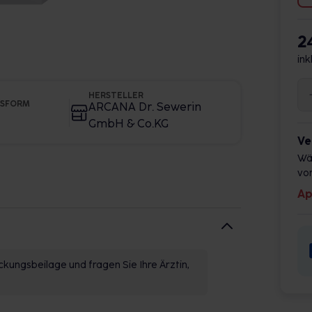
2
ink
HERSTELLER
GSFORM
ARCANA Dr. Sewerin
GmbH & Co.KG
Ve
Wä
vor
Ap
kungsbeilage und fragen Sie Ihre Ärztin,