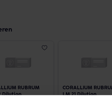
eren
LLIUM RUBRUM
CORALLIUM RUBR
 Dilution
LM 21 Dilution
 1.766,00 € / l
10 ml • 1.766,00 € / l