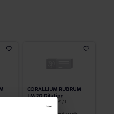
UM
CORALLIUM RUBRUM
LM 20 Dilution
10 ml • 1.662,00 € / l