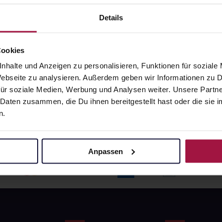
angaben und Details
Pflichtangaben und Details
6
€
17,66
€
Details
1, 3
1, 3
Cookies
nhalte und Anzeigen zu personalisieren, Funktionen für soziale
 Webseite zu analysieren. Außerdem geben wir Informationen zu
ür soziale Medien, Werbung und Analysen weiter. Unsere Partne
 Daten zusammen, die Du ihnen bereitgestellt hast oder die si
n.
Anpassen