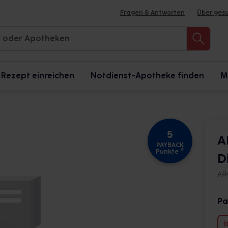
Fragen & Antworten
Über ges
Rezept einreichen
Notdienst-Apotheke finden
M
5
A
PAYBACK
4
Punkte
D
AR
Pa
1