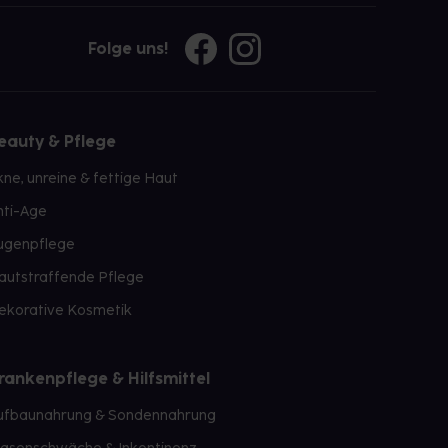
Folge uns!
eauty & Pflege
kne, unreine & fettige Haut
nti-Age
ugenpflege
autstraffende Pflege
ekorative Kosmetik
rankenpflege & Hilfsmittel
ufbaunahrung & Sondennahrung