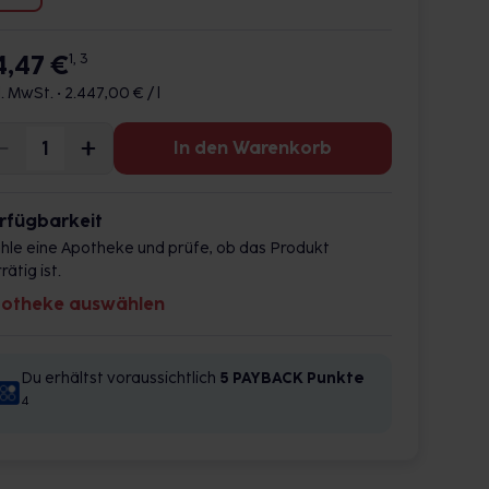
4,47 €
1, 3
l. MwSt. •
2.447,00 € / l
In den Warenkorb
rfügbarkeit
hle eine Apotheke und prüfe, ob das Produkt
rätig ist.
otheke auswählen
Du erhältst voraussichtlich
5 PAYBACK
Punkte
4