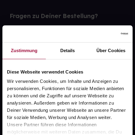
Fragen zu Deiner Bestellung?
Kontakt
FAQ
Zustimmung
Details
Über Cookies
Widerrufsformular
Diese Webseite verwendet Cookies
Wir verwenden Cookies, um Inhalte und Anzeigen zu
personalisieren, Funktionen für soziale Medien anbieten
gesund.de
zu können und die Zugriffe auf unsere Webseite zu
analysieren. Außerdem geben wir Informationen zu
Über uns
Deiner Verwendung unserer Webseite an unsere Partner
Karriere
für soziale Medien, Werbung und Analysen weiter.
Unsere Partner führen diese Informationen
Newsletter
möglicherweise mit weiteren Daten zusammen, die Du