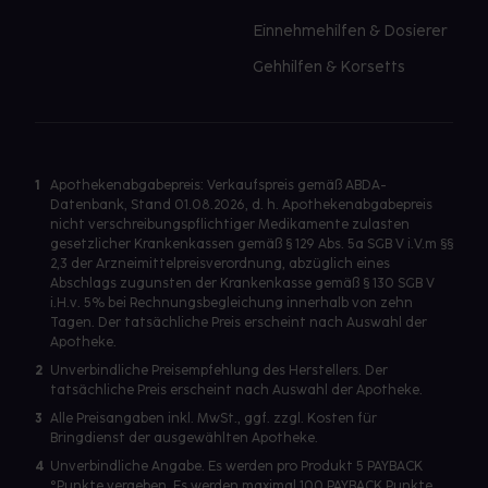
Einnehmehilfen & Dosierer
Gehhilfen & Korsetts
1
Apothekenabgabepreis: Verkaufspreis gemäß ABDA-
Datenbank, Stand 01.08.2026, d. h. Apothekenabgabepreis
nicht verschreibungspflichtiger Medikamente zulasten
gesetzlicher Krankenkassen gemäß § 129 Abs. 5a SGB V i.V.m §§
2,3 der Arzneimittelpreisverordnung, abzüglich eines
Abschlags zugunsten der Krankenkasse gemäß § 130 SGB V
i.H.v. 5% bei Rechnungsbegleichung innerhalb von zehn
Tagen. Der tatsächliche Preis erscheint nach Auswahl der
Apotheke.
2
Unverbindliche Preisempfehlung des Herstellers. Der
tatsächliche Preis erscheint nach Auswahl der Apotheke.
3
Alle Preisangaben inkl. MwSt., ggf. zzgl. Kosten für
Bringdienst der ausgewählten Apotheke.
4
Unverbindliche Angabe. Es werden pro Produkt 5 PAYBACK
°Punkte vergeben. Es werden maximal 100 PAYBACK Punkte