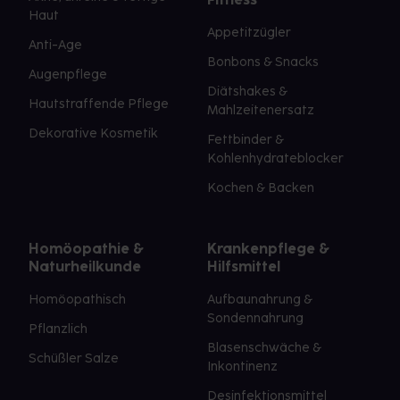
Haut
Appetitzügler
Anti-Age
Bonbons & Snacks
Augenpflege
Diätshakes &
Hautstraffende Pflege
Mahlzeitenersatz
Dekorative Kosmetik
Fettbinder &
Kohlenhydrateblocker
Kochen & Backen
Homöopathie &
Krankenpflege &
Naturheilkunde
Hilfsmittel
Homöopathisch
Aufbaunahrung &
Sondennahrung
Pflanzlich
Blasenschwäche &
Schüßler Salze
Inkontinenz
Desinfektionsmittel