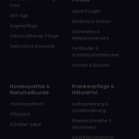
Haut
Appetitzügler
Anti-Age
Bonbons & Snacks
Augenpflege
Diätshakes &
Hautstraffende Pflege
Mahlzeitenersatz
Dekorative Kosmetik
Fettbinder &
Kohlenhydrateblocker
Kochen & Backen
Homöopathie &
Krankenpflege &
Naturheilkunde
Hilfsmittel
Homöopathisch
Aufbaunahrung &
Sondennahrung
Pflanzlich
Blasenschwäche &
Schüßler Salze
Inkontinenz
Desinfektionsmittel