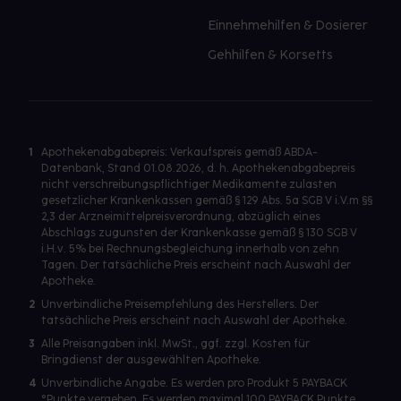
Einnehmehilfen & Dosierer
Gehhilfen & Korsetts
1
Apothekenabgabepreis: Verkaufspreis gemäß ABDA-
Datenbank, Stand 01.08.2026, d. h. Apothekenabgabepreis
nicht verschreibungspflichtiger Medikamente zulasten
gesetzlicher Krankenkassen gemäß § 129 Abs. 5a SGB V i.V.m §§
2,3 der Arzneimittelpreisverordnung, abzüglich eines
Abschlags zugunsten der Krankenkasse gemäß § 130 SGB V
i.H.v. 5% bei Rechnungsbegleichung innerhalb von zehn
Tagen. Der tatsächliche Preis erscheint nach Auswahl der
Apotheke.
2
Unverbindliche Preisempfehlung des Herstellers. Der
tatsächliche Preis erscheint nach Auswahl der Apotheke.
3
Alle Preisangaben inkl. MwSt., ggf. zzgl. Kosten für
Bringdienst der ausgewählten Apotheke.
4
Unverbindliche Angabe. Es werden pro Produkt 5 PAYBACK
°Punkte vergeben. Es werden maximal 100 PAYBACK Punkte