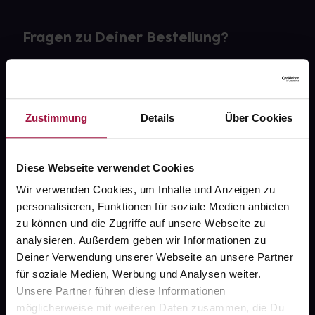
Fragen zu Deiner Bestellung?
Kontakt
FAQ
Zustimmung
Details
Über Cookies
Widerrufsformular
Diese Webseite verwendet Cookies
Wir verwenden Cookies, um Inhalte und Anzeigen zu
personalisieren, Funktionen für soziale Medien anbieten
gesund.de
zu können und die Zugriffe auf unsere Webseite zu
analysieren. Außerdem geben wir Informationen zu
Über uns
Deiner Verwendung unserer Webseite an unsere Partner
Karriere
für soziale Medien, Werbung und Analysen weiter.
Unsere Partner führen diese Informationen
Newsletter
möglicherweise mit weiteren Daten zusammen, die Du