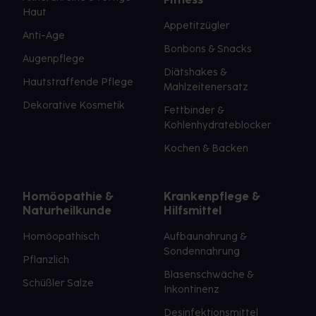
Haut
Appetitzügler
Anti-Age
Bonbons & Snacks
Augenpflege
Diätshakes &
Hautstraffende Pflege
Mahlzeitenersatz
Dekorative Kosmetik
Fettbinder &
Kohlenhydrateblocker
Kochen & Backen
Homöopathie &
Krankenpflege &
Naturheilkunde
Hilfsmittel
Homöopathisch
Aufbaunahrung &
Sondennahrung
Pflanzlich
Blasenschwäche &
Schüßler Salze
Inkontinenz
Desinfektionsmittel