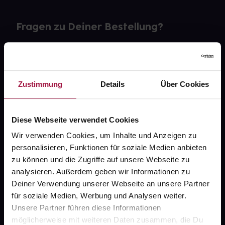
Fragen zu Deiner Bestellung?
Kontakt
FAQ
Zustimmung
Details
Über Cookies
Widerrufsformular
Diese Webseite verwendet Cookies
Wir verwenden Cookies, um Inhalte und Anzeigen zu
personalisieren, Funktionen für soziale Medien anbieten
gesund.de
zu können und die Zugriffe auf unsere Webseite zu
analysieren. Außerdem geben wir Informationen zu
Über uns
Deiner Verwendung unserer Webseite an unsere Partner
Karriere
für soziale Medien, Werbung und Analysen weiter.
Unsere Partner führen diese Informationen
Newsletter
möglicherweise mit weiteren Daten zusammen, die Du