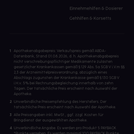
Einnehmehilfen & Dosierer
Gehhilfen & Korsetts
1
Apothekenabgabepreis: Verkaufspreis gemäß ABDA-
Datenbank, Stand 01.08.2026, d. h. Apothekenabgabepreis
nicht verschreibungspflichtiger Medikamente zulasten
gesetzlicher Krankenkassen gemäß § 129 Abs. 5a SGB V i.V.m §§
2,3 der Arzneimittelpreisverordnung, abzüglich eines
Abschlags zugunsten der Krankenkasse gemäß § 130 SGB V
i.H.v. 5% bei Rechnungsbegleichung innerhalb von zehn
Tagen. Der tatsächliche Preis erscheint nach Auswahl der
Apotheke.
2
Unverbindliche Preisempfehlung des Herstellers. Der
tatsächliche Preis erscheint nach Auswahl der Apotheke.
3
Alle Preisangaben inkl. MwSt., ggf. zzgl. Kosten für
Bringdienst der ausgewählten Apotheke.
4
Unverbindliche Angabe. Es werden pro Produkt 5 PAYBACK
°Punkte vergeben. Es werden maximal 100 PAYBACK Punkte