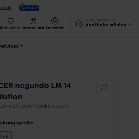
und.de
BESTELLUNG BEI
Apotheke wählen
Merkzettel
Warenkorb
Anmelden
Services
CER negundo LM 14
ilution
CANA Dr. Sewerin GmbH & Co.KG
ckungsgröße
0 ml