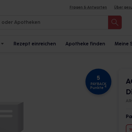
Fragen & Antworten
Über ges
Rezept einreichen
Apotheke finden
Meine 
5
A
PAYBACK
4
Punkte
D
AR
Pa
1