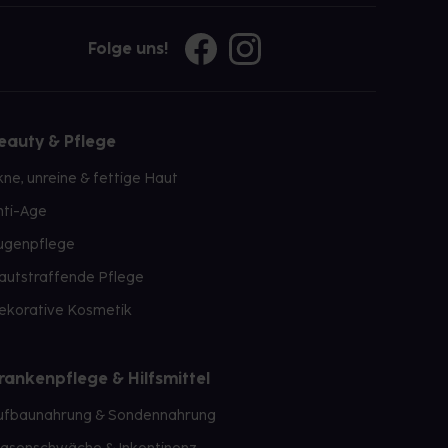
Folge uns!
eauty & Pflege
kne, unreine & fettige Haut
nti-Age
ugenpflege
autstraffende Pflege
ekorative Kosmetik
rankenpflege & Hilfsmittel
ufbaunahrung & Sondennahrung