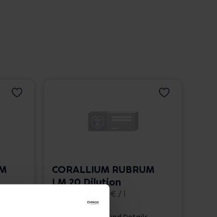
UM
CORALLIUM RUBRUM
LM 20 Dilution
10 ml • 1.662,00 € / l