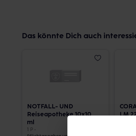
Das könnte Dich auch interessi
NOTFALL- UND
CORA
Reiseapotheke 10x10
LM 22
ml
10 ml •
1 P •