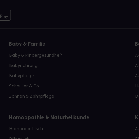
Baby & Familie
B
Baby & Kindergesundheit
A
Babynahrung
A
Babypflege
A
Schnuller & Co.
H
Zahnen & Zahnpflege
D
Homöopathie & Naturheilkunde
K
Homöopathisch
A