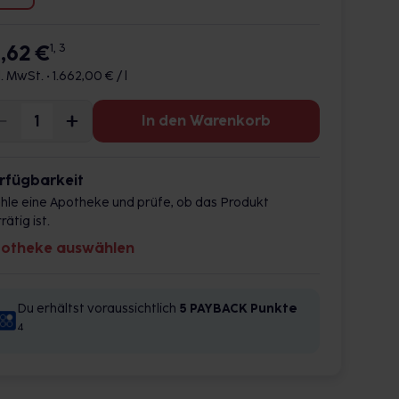
6,62 €
1, 3
l. MwSt. •
1.662,00 € / l
In den Warenkorb
rfügbarkeit
hle eine Apotheke und prüfe, ob das Produkt
rätig ist.
otheke auswählen
Du erhältst voraussichtlich
5 PAYBACK
Punkte
4