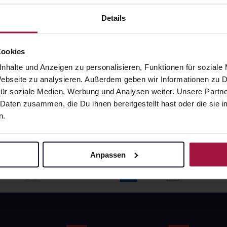
angaben und Details
Pflichtangaben und Details
6
€
17,66
€
Details
1, 3
1, 3
Cookies
nhalte und Anzeigen zu personalisieren, Funktionen für soziale
 Webseite zu analysieren. Außerdem geben wir Informationen zu
ür soziale Medien, Werbung und Analysen weiter. Unsere Partne
 Daten zusammen, die Du ihnen bereitgestellt hast oder die si
n.
Anpassen