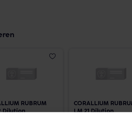
eren
LLIUM RUBRUM
CORALLIUM RUBR
 Dilution
LM 21 Dilution
 1.766,00 € / l
10 ml • 1.766,00 € / l