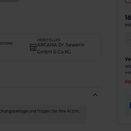
1
ink
HERSTELLER
GSFORM
ARCANA Dr. Sewerin
GmbH & Co.KG
Ve
Wä
vor
Ap
kungsbeilage und fragen Sie Ihre Ärztin,