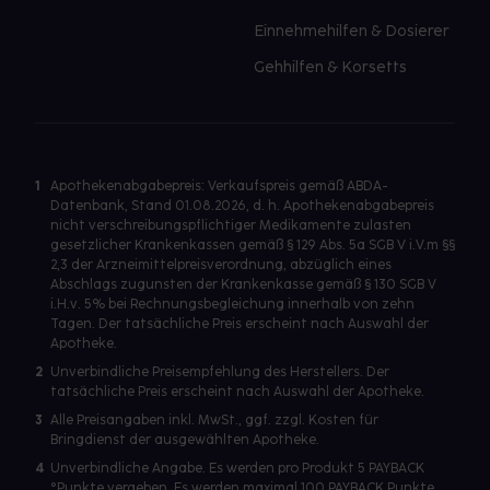
Einnehmehilfen & Dosierer
Gehhilfen & Korsetts
1
Apothekenabgabepreis: Verkaufspreis gemäß ABDA-
Datenbank, Stand 01.08.2026, d. h. Apothekenabgabepreis
nicht verschreibungspflichtiger Medikamente zulasten
gesetzlicher Krankenkassen gemäß § 129 Abs. 5a SGB V i.V.m §§
2,3 der Arzneimittelpreisverordnung, abzüglich eines
Abschlags zugunsten der Krankenkasse gemäß § 130 SGB V
i.H.v. 5% bei Rechnungsbegleichung innerhalb von zehn
Tagen. Der tatsächliche Preis erscheint nach Auswahl der
Apotheke.
2
Unverbindliche Preisempfehlung des Herstellers. Der
tatsächliche Preis erscheint nach Auswahl der Apotheke.
3
Alle Preisangaben inkl. MwSt., ggf. zzgl. Kosten für
Bringdienst der ausgewählten Apotheke.
4
Unverbindliche Angabe. Es werden pro Produkt 5 PAYBACK
°Punkte vergeben. Es werden maximal 100 PAYBACK Punkte