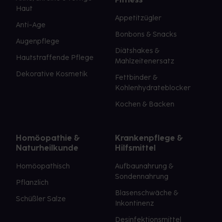
Haut
Appetitzügler
Anti-Age
Bonbons & Snacks
Augenpflege
Diätshakes &
Hautstraffende Pflege
Mahlzeitenersatz
Dekorative Kosmetik
Fettbinder &
Kohlenhydrateblocker
Kochen & Backen
Homöopathie &
Krankenpflege &
Naturheilkunde
Hilfsmittel
Homöopathisch
Aufbaunahrung &
Sondennahrung
Pflanzlich
Blasenschwäche &
Schüßler Salze
Inkontinenz
Desinfektionsmittel