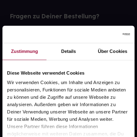
Fragen zu Deiner Bestellung?
Kontakt
FAQ
Zustimmung
Details
Über Cookies
Widerrufsformular
Diese Webseite verwendet Cookies
Wir verwenden Cookies, um Inhalte und Anzeigen zu
personalisieren, Funktionen für soziale Medien anbieten
gesund.de
zu können und die Zugriffe auf unsere Webseite zu
analysieren. Außerdem geben wir Informationen zu
Über uns
Deiner Verwendung unserer Webseite an unsere Partner
Karriere
für soziale Medien, Werbung und Analysen weiter.
Unsere Partner führen diese Informationen
Newsletter
möglicherweise mit weiteren Daten zusammen, die Du