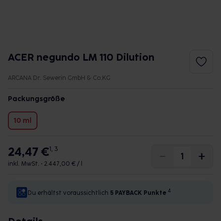
ACER negundo LM 110 Dilution
ARCANA Dr. Sewerin GmbH & Co.KG
Packungsgröße
10 ml
24,47 €
1, 3
inkl. MwSt. •
2.447,00 € / l
4
Du erhältst voraussichtlich
5 PAYBACK
Punkte