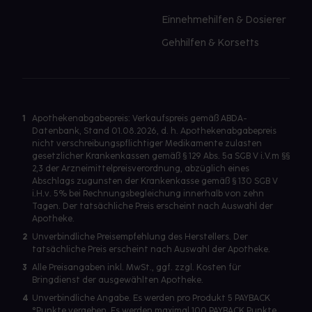
Einnehmehilfen & Dosierer
Gehhilfen & Korsetts
1
Apothekenabgabepreis: Verkaufspreis gemäß ABDA-
Datenbank, Stand 01.08.2026, d. h. Apothekenabgabepreis
nicht verschreibungspflichtiger Medikamente zulasten
gesetzlicher Krankenkassen gemäß § 129 Abs. 5a SGB V i.V.m §§
2,3 der Arzneimittelpreisverordnung, abzüglich eines
Abschlags zugunsten der Krankenkasse gemäß § 130 SGB V
i.H.v. 5% bei Rechnungsbegleichung innerhalb von zehn
Tagen. Der tatsächliche Preis erscheint nach Auswahl der
Apotheke.
2
Unverbindliche Preisempfehlung des Herstellers. Der
tatsächliche Preis erscheint nach Auswahl der Apotheke.
3
Alle Preisangaben inkl. MwSt., ggf. zzgl. Kosten für
Bringdienst der ausgewählten Apotheke.
4
Unverbindliche Angabe. Es werden pro Produkt 5 PAYBACK
°Punkte vergeben. Es werden maximal 100 PAYBACK Punkte