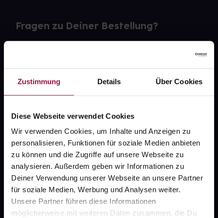
Fragen zu Deiner Bestellung?
Kontakt
FAQ
Zustimmung
Details
Über Cookies
Widerrufsformular
Diese Webseite verwendet Cookies
Wir verwenden Cookies, um Inhalte und Anzeigen zu
personalisieren, Funktionen für soziale Medien anbieten
gesund.de
zu können und die Zugriffe auf unsere Webseite zu
analysieren. Außerdem geben wir Informationen zu
Über uns
Deiner Verwendung unserer Webseite an unsere Partner
Karriere
für soziale Medien, Werbung und Analysen weiter.
Unsere Partner führen diese Informationen
Newsletter
möglicherweise mit weiteren Daten zusammen, die Du