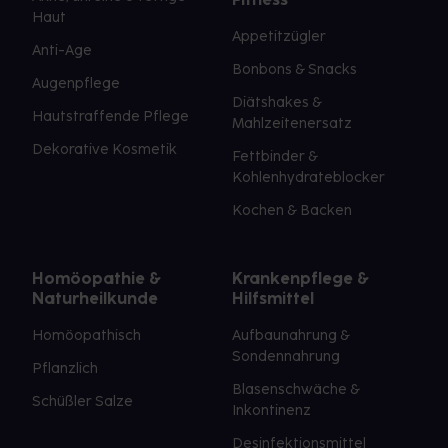
Haut
Appetitzügler
Anti-Age
Bonbons & Snacks
Augenpflege
Diätshakes &
Hautstraffende Pflege
Mahlzeitenersatz
Dekorative Kosmetik
Fettbinder &
Kohlenhydrateblocker
Kochen & Backen
Homöopathie &
Krankenpflege &
Naturheilkunde
Hilfsmittel
Homöopathisch
Aufbaunahrung &
Sondennahrung
Pflanzlich
Blasenschwäche &
Schüßler Salze
Inkontinenz
Desinfektionsmittel