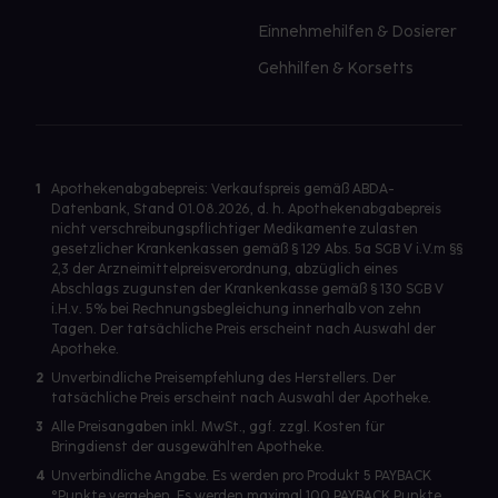
Einnehmehilfen & Dosierer
Gehhilfen & Korsetts
1
Apothekenabgabepreis: Verkaufspreis gemäß ABDA-
Datenbank, Stand 01.08.2026, d. h. Apothekenabgabepreis
nicht verschreibungspflichtiger Medikamente zulasten
gesetzlicher Krankenkassen gemäß § 129 Abs. 5a SGB V i.V.m §§
2,3 der Arzneimittelpreisverordnung, abzüglich eines
Abschlags zugunsten der Krankenkasse gemäß § 130 SGB V
i.H.v. 5% bei Rechnungsbegleichung innerhalb von zehn
Tagen. Der tatsächliche Preis erscheint nach Auswahl der
Apotheke.
2
Unverbindliche Preisempfehlung des Herstellers. Der
tatsächliche Preis erscheint nach Auswahl der Apotheke.
3
Alle Preisangaben inkl. MwSt., ggf. zzgl. Kosten für
Bringdienst der ausgewählten Apotheke.
4
Unverbindliche Angabe. Es werden pro Produkt 5 PAYBACK
°Punkte vergeben. Es werden maximal 100 PAYBACK Punkte