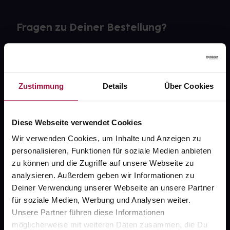
Fragen zu Deiner Bestellung?
Kontakt
FAQ
Zustimmung
Details
Über Cookies
Widerrufsformular
Diese Webseite verwendet Cookies
Wir verwenden Cookies, um Inhalte und Anzeigen zu
personalisieren, Funktionen für soziale Medien anbieten
gesund.de
zu können und die Zugriffe auf unsere Webseite zu
analysieren. Außerdem geben wir Informationen zu
Über uns
Deiner Verwendung unserer Webseite an unsere Partner
Karriere
für soziale Medien, Werbung und Analysen weiter.
Unsere Partner führen diese Informationen
Newsletter
möglicherweise mit weiteren Daten zusammen, die Du