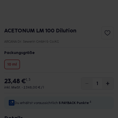
ACETONUM LM 100 Dilution
ARCANA Dr. Sewerin GmbH & Co.KG
Packungsgröße
10 ml
23,48 €
1, 3
inkl. MwSt. •
2.348,00 € / l
4
Du erhältst voraussichtlich
5 PAYBACK
Punkte