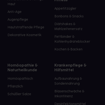
Haut
Appetitzügler
Anti-Age
Bonbons & Snacks
Augenpflege
Diätshakes &
Hautstraffende Pflege
Mahlzeitenersatz
Dekorative Kosmetik
Fettbinder &
Kohlenhydrateblocker
Kochen & Backen
Homöopathie &
Krankenpflege &
Naturheilkunde
Hilfsmittel
Homöopathisch
Aufbaunahrung &
Sondennahrung
Pflanzlich
Blasenschwäche &
Schüßler Salze
Inkontinenz
Desinfektionsmittel