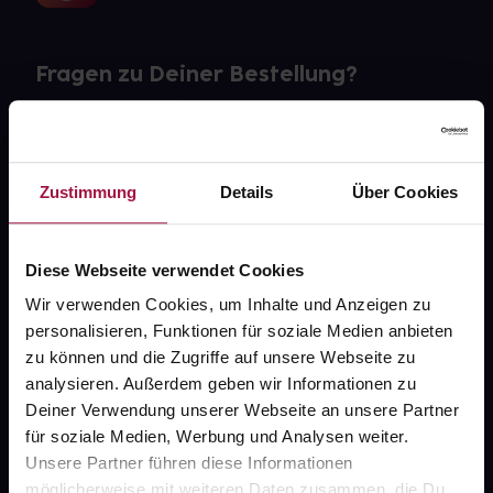
Fragen zu Deiner Bestellung?
Kontakt
FAQ
Zustimmung
Details
Über Cookies
Widerrufsformular
Diese Webseite verwendet Cookies
Wir verwenden Cookies, um Inhalte und Anzeigen zu
personalisieren, Funktionen für soziale Medien anbieten
gesund.de
zu können und die Zugriffe auf unsere Webseite zu
analysieren. Außerdem geben wir Informationen zu
Über uns
Deiner Verwendung unserer Webseite an unsere Partner
Karriere
für soziale Medien, Werbung und Analysen weiter.
Unsere Partner führen diese Informationen
Newsletter
möglicherweise mit weiteren Daten zusammen, die Du