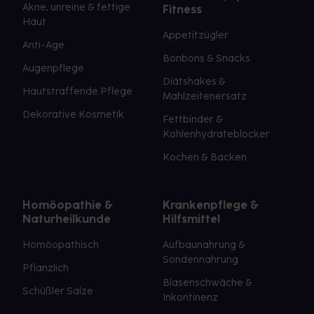
Akne, unreine & fettige
Fitness
Haut
Appetitzügler
Anti-Age
Bonbons & Snacks
Augenpflege
Diätshakes &
Hautstraffende Pflege
Mahlzeitenersatz
Dekorative Kosmetik
Fettbinder &
Kohlenhydrateblocker
Kochen & Backen
Homöopathie &
Krankenpflege &
Naturheilkunde
Hilfsmittel
Homöopathisch
Aufbaunahrung &
Sondennahrung
Pflanzlich
Blasenschwäche &
Schüßler Salze
Inkontinenz