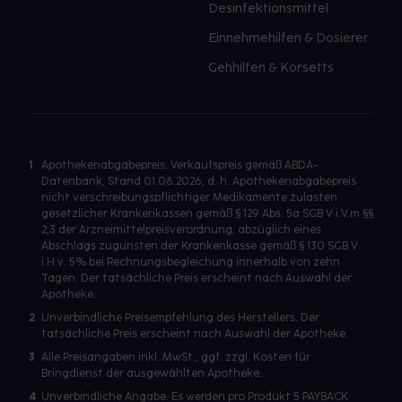
Desinfektionsmittel
Einnehmehilfen & Dosierer
Gehhilfen & Korsetts
1
Apothekenabgabepreis: Verkaufspreis gemäß ABDA-
Datenbank, Stand 01.08.2026, d. h. Apothekenabgabepreis
nicht verschreibungspflichtiger Medikamente zulasten
gesetzlicher Krankenkassen gemäß § 129 Abs. 5a SGB V i.V.m §§
2,3 der Arzneimittelpreisverordnung, abzüglich eines
Abschlags zugunsten der Krankenkasse gemäß § 130 SGB V
i.H.v. 5% bei Rechnungsbegleichung innerhalb von zehn
Tagen. Der tatsächliche Preis erscheint nach Auswahl der
Apotheke.
2
Unverbindliche Preisempfehlung des Herstellers. Der
tatsächliche Preis erscheint nach Auswahl der Apotheke.
3
Alle Preisangaben inkl. MwSt., ggf. zzgl. Kosten für
Bringdienst der ausgewählten Apotheke.
4
Unverbindliche Angabe. Es werden pro Produkt 5 PAYBACK