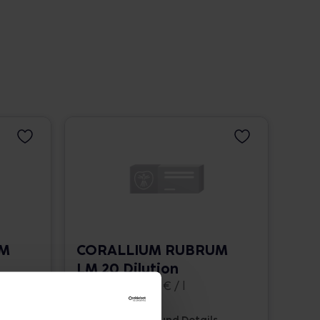
UM
CORALLIUM RUBRUM
LM 20 Dilution
10 ml • 1.662,00 € / l