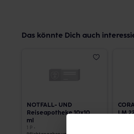
Das könnte Dich auch interessi
NOTFALL- UND
CORA
Reiseapotheke 10x10
LM 22
ml
10 ml •
1 P •