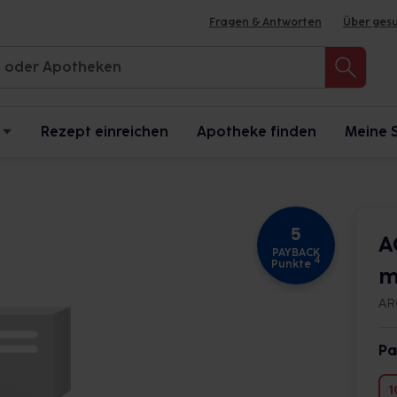
Fragen & Antworten
Über ges
Rezept einreichen
Apotheke finden
Meine 
5
A
PAYBACK
4
Punkte
m
AR
Pa
1