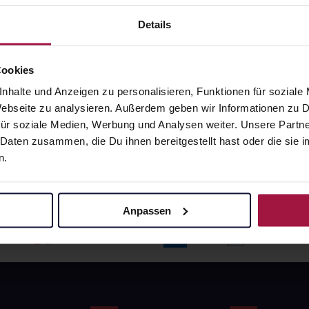
angaben und Details
Pflichtangaben und Details
6
€
17,66
€
Details
1, 3
1, 3
Cookies
nhalte und Anzeigen zu personalisieren, Funktionen für soziale
 Webseite zu analysieren. Außerdem geben wir Informationen zu
ür soziale Medien, Werbung und Analysen weiter. Unsere Partne
 Daten zusammen, die Du ihnen bereitgestellt hast oder die si
n.
Anpassen