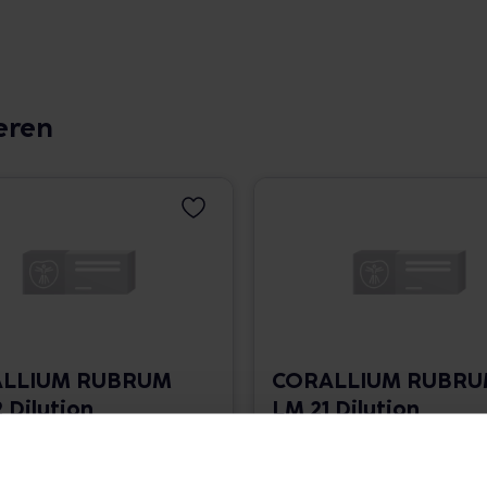
eren
LLIUM RUBRUM
CORALLIUM RUBR
 Dilution
LM 21 Dilution
 1.766,00 € / l
10 ml • 1.766,00 € / l