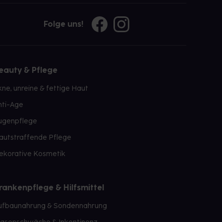
Folge uns!
eauty & Pflege
kne, unreine & fettige Haut
nti-Age
ugenpflege
autstraffende Pflege
ekorative Kosmetik
rankenpflege & Hilfsmittel
ufbaunahrung & Sondennahrung