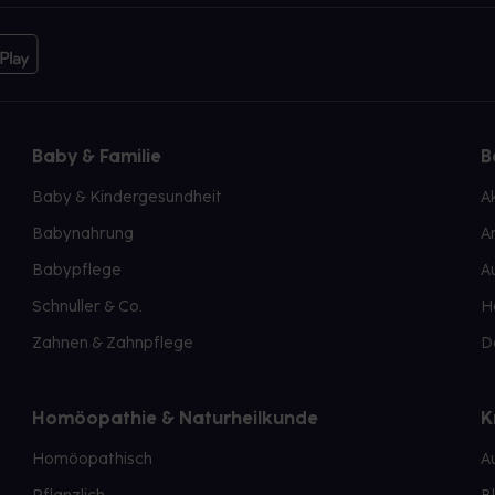
Baby & Familie
B
Baby & Kindergesundheit
A
Babynahrung
A
Babypflege
A
Schnuller & Co.
H
Zahnen & Zahnpflege
D
Homöopathie & Naturheilkunde
K
Homöopathisch
A