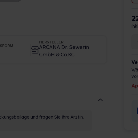
2
ink
HERSTELLER
GSFORM
ARCANA Dr. Sewerin
GmbH & Co.KG
Ve
Wä
vor
Ap
kungsbeilage und fragen Sie Ihre Ärztin,