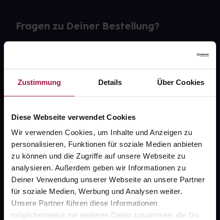
Fragen zu Deiner Bestellung?
Kontakt
FAQ
Zustimmung
Details
Über Cookies
Widerrufsformular
Diese Webseite verwendet Cookies
Wir verwenden Cookies, um Inhalte und Anzeigen zu
personalisieren, Funktionen für soziale Medien anbieten
gesund.de
zu können und die Zugriffe auf unsere Webseite zu
analysieren. Außerdem geben wir Informationen zu
Über uns
Deiner Verwendung unserer Webseite an unsere Partner
Karriere
für soziale Medien, Werbung und Analysen weiter.
Unsere Partner führen diese Informationen
Newsletter
möglicherweise mit weiteren Daten zusammen, die Du