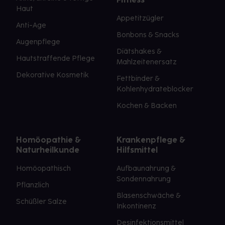
Haut
Appetitzügler
Anti-Age
Bonbons & Snacks
Augenpflege
Diätshakes &
Hautstraffende Pflege
Mahlzeitenersatz
Dekorative Kosmetik
Fettbinder &
Kohlenhydrateblocker
Kochen & Backen
Homöopathie &
Krankenpflege &
Naturheilkunde
Hilfsmittel
Homöopathisch
Aufbaunahrung &
Sondennahrung
Pflanzlich
Blasenschwäche &
Schüßler Salze
Inkontinenz
Desinfektionsmittel