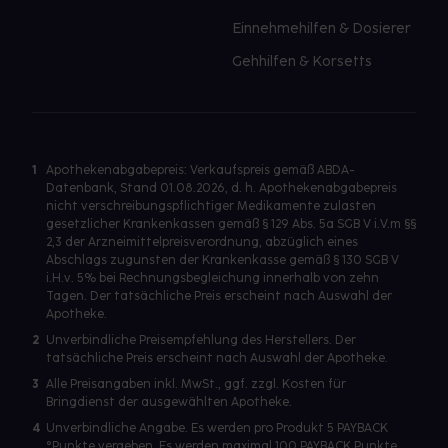
Einnehmehilfen & Dosierer
Gehhilfen & Korsetts
1
Apothekenabgabepreis: Verkaufspreis gemäß ABDA-
Datenbank, Stand 01.08.2026, d. h. Apothekenabgabepreis
nicht verschreibungspflichtiger Medikamente zulasten
gesetzlicher Krankenkassen gemäß § 129 Abs. 5a SGB V i.V.m §§
2,3 der Arzneimittelpreisverordnung, abzüglich eines
Abschlags zugunsten der Krankenkasse gemäß § 130 SGB V
i.H.v. 5% bei Rechnungsbegleichung innerhalb von zehn
Tagen. Der tatsächliche Preis erscheint nach Auswahl der
Apotheke.
2
Unverbindliche Preisempfehlung des Herstellers. Der
tatsächliche Preis erscheint nach Auswahl der Apotheke.
3
Alle Preisangaben inkl. MwSt., ggf. zzgl. Kosten für
Bringdienst der ausgewählten Apotheke.
4
Unverbindliche Angabe. Es werden pro Produkt 5 PAYBACK
°Punkte vergeben. Es werden maximal 100 PAYBACK Punkte