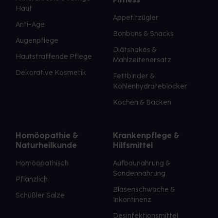
Haut
Appetitzügler
Anti-Age
Bonbons & Snacks
Augenpflege
Diätshakes &
Hautstraffende Pflege
Mahlzeitenersatz
Dekorative Kosmetik
Fettbinder &
Kohlenhydrateblocker
Kochen & Backen
Homöopathie &
Krankenpflege &
Naturheilkunde
Hilfsmittel
Homöopathisch
Aufbaunahrung &
Sondennahrung
Pflanzlich
Blasenschwäche &
Schüßler Salze
Inkontinenz
Desinfektionsmittel