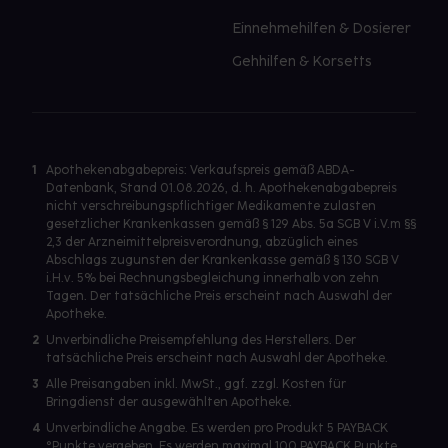
Einnehmehilfen & Dosierer
Gehhilfen & Korsetts
1
Apothekenabgabepreis: Verkaufspreis gemäß ABDA-
Datenbank, Stand 01.08.2026, d. h. Apothekenabgabepreis
nicht verschreibungspflichtiger Medikamente zulasten
gesetzlicher Krankenkassen gemäß § 129 Abs. 5a SGB V i.V.m §§
2,3 der Arzneimittelpreisverordnung, abzüglich eines
Abschlags zugunsten der Krankenkasse gemäß § 130 SGB V
i.H.v. 5% bei Rechnungsbegleichung innerhalb von zehn
Tagen. Der tatsächliche Preis erscheint nach Auswahl der
Apotheke.
2
Unverbindliche Preisempfehlung des Herstellers. Der
tatsächliche Preis erscheint nach Auswahl der Apotheke.
3
Alle Preisangaben inkl. MwSt., ggf. zzgl. Kosten für
Bringdienst der ausgewählten Apotheke.
4
Unverbindliche Angabe. Es werden pro Produkt 5 PAYBACK
°Punkte vergeben. Es werden maximal 100 PAYBACK Punkte