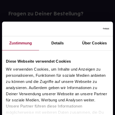
Fragen zu Deiner Bestellung?
Kontakt
FAQ
Zustimmung
Details
Über Cookies
Widerrufsformular
Diese Webseite verwendet Cookies
Wir verwenden Cookies, um Inhalte und Anzeigen zu
personalisieren, Funktionen für soziale Medien anbieten
gesund.de
zu können und die Zugriffe auf unsere Webseite zu
analysieren. Außerdem geben wir Informationen zu
Über uns
Deiner Verwendung unserer Webseite an unsere Partner
Karriere
für soziale Medien, Werbung und Analysen weiter.
Unsere Partner führen diese Informationen
Newsletter
möglicherweise mit weiteren Daten zusammen, die Du