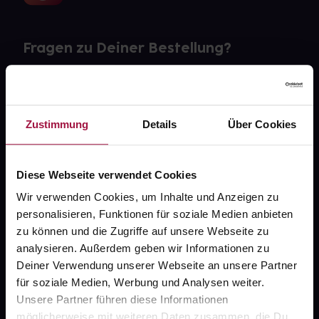
Fragen zu Deiner Bestellung?
Kontakt
FAQ
Zustimmung
Details
Über Cookies
Widerrufsformular
Diese Webseite verwendet Cookies
Wir verwenden Cookies, um Inhalte und Anzeigen zu
personalisieren, Funktionen für soziale Medien anbieten
gesund.de
zu können und die Zugriffe auf unsere Webseite zu
analysieren. Außerdem geben wir Informationen zu
Über uns
Deiner Verwendung unserer Webseite an unsere Partner
Karriere
für soziale Medien, Werbung und Analysen weiter.
Unsere Partner führen diese Informationen
Newsletter
möglicherweise mit weiteren Daten zusammen, die Du