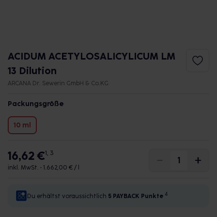
ACIDUM ACETYLOSALICYLICUM LM
13 Dilution
ARCANA Dr. Sewerin GmbH & Co.KG
Packungsgröße
10 ml
16,62 €
1, 3
inkl. MwSt. •
1.662,00 € / l
4
Du erhältst voraussichtlich
5 PAYBACK
Punkte