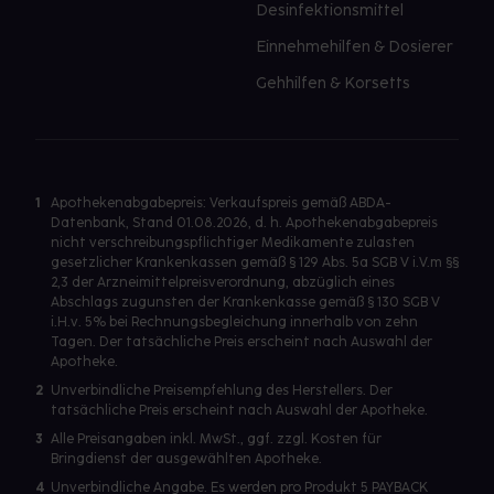
Desinfektionsmittel
Einnehmehilfen & Dosierer
Gehhilfen & Korsetts
1
Apothekenabgabepreis: Verkaufspreis gemäß ABDA-
Datenbank, Stand 01.08.2026, d. h. Apothekenabgabepreis
nicht verschreibungspflichtiger Medikamente zulasten
gesetzlicher Krankenkassen gemäß § 129 Abs. 5a SGB V i.V.m §§
2,3 der Arzneimittelpreisverordnung, abzüglich eines
Abschlags zugunsten der Krankenkasse gemäß § 130 SGB V
i.H.v. 5% bei Rechnungsbegleichung innerhalb von zehn
Tagen. Der tatsächliche Preis erscheint nach Auswahl der
Apotheke.
2
Unverbindliche Preisempfehlung des Herstellers. Der
tatsächliche Preis erscheint nach Auswahl der Apotheke.
3
Alle Preisangaben inkl. MwSt., ggf. zzgl. Kosten für
Bringdienst der ausgewählten Apotheke.
4
Unverbindliche Angabe. Es werden pro Produkt 5 PAYBACK