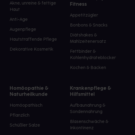
Akne, unreine & fettige
Fitness
Haut
Appetitzügler
Anti-Age
Bonbons & Snacks
Augenpflege
Diätshakes &
Hautstraffende Pflege
Mahlzeitenersatz
Dekorative Kosmetik
Fettbinder &
Kohlenhydrateblocker
Kochen & Backen
Homöopathie &
Krankenpflege &
Naturheilkunde
Hilfsmittel
Homöopathisch
Aufbaunahrung &
Sondennahrung
Pflanzlich
Blasenschwäche &
Schüßler Salze
Inkontinenz