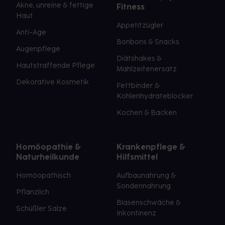
Akne, unreine & fettige
Fitness
Haut
Appetitzügler
Anti-Age
Bonbons & Snacks
Augenpflege
Diätshakes &
Hautstraffende Pflege
Mahlzeitenersatz
Dekorative Kosmetik
Fettbinder &
Kohlenhydrateblocker
Kochen & Backen
Homöopathie &
Krankenpflege &
Naturheilkunde
Hilfsmittel
Homöopathisch
Aufbaunahrung &
Sondennahrung
Pflanzlich
Blasenschwäche &
Schüßler Salze
Inkontinenz