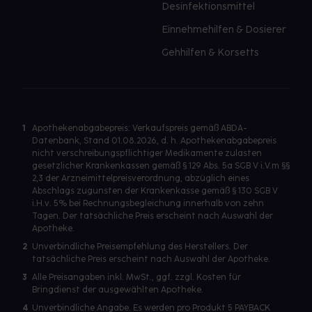
Desinfektionsmittel
Einnehmehilfen & Dosierer
Gehhilfen & Korsetts
1
Apothekenabgabepreis: Verkaufspreis gemäß ABDA-
Datenbank, Stand 01.08.2026, d. h. Apothekenabgabepreis
nicht verschreibungspflichtiger Medikamente zulasten
gesetzlicher Krankenkassen gemäß § 129 Abs. 5a SGB V i.V.m §§
2,3 der Arzneimittelpreisverordnung, abzüglich eines
Abschlags zugunsten der Krankenkasse gemäß § 130 SGB V
i.H.v. 5% bei Rechnungsbegleichung innerhalb von zehn
Tagen. Der tatsächliche Preis erscheint nach Auswahl der
Apotheke.
2
Unverbindliche Preisempfehlung des Herstellers. Der
tatsächliche Preis erscheint nach Auswahl der Apotheke.
3
Alle Preisangaben inkl. MwSt., ggf. zzgl. Kosten für
Bringdienst der ausgewählten Apotheke.
4
Unverbindliche Angabe. Es werden pro Produkt 5 PAYBACK