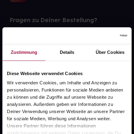
Fragen zu Deiner Bestellung?
Kontakt
FAQ
Zustimmung
Details
Über Cookies
Widerrufsformular
Diese Webseite verwendet Cookies
Wir verwenden Cookies, um Inhalte und Anzeigen zu
personalisieren, Funktionen für soziale Medien anbieten
gesund.de
zu können und die Zugriffe auf unsere Webseite zu
analysieren. Außerdem geben wir Informationen zu
Über uns
Deiner Verwendung unserer Webseite an unsere Partner
Karriere
für soziale Medien, Werbung und Analysen weiter.
Unsere Partner führen diese Informationen
Newsletter
möglicherweise mit weiteren Daten zusammen, die Du